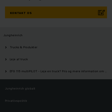
KONTAKT OS
Jungheinrich
Trucks & Produkter
Leje af truck
EFG 115 multiPILOT - Leje en truck? Pris og mere information om denne model | Jungheinrich
Jungheinrich globalt
Privatlivspolitik