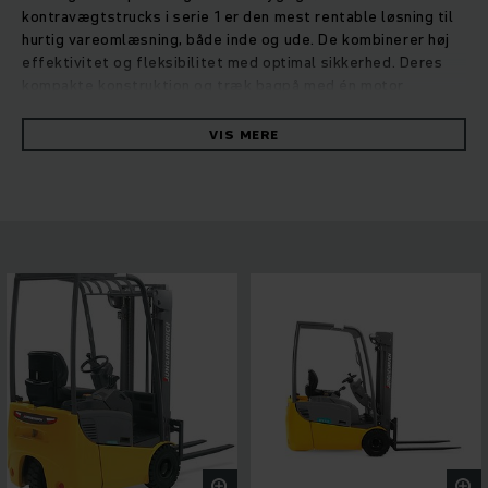
kontravægtstrucks i serie 1 er den mest rentable løsning til
hurtig vareomlæsning, både inde og ude. De kombinerer høj
effektivitet og fleksibilitet med optimal sikkerhed. Deres
kompakte konstruktion og træk bagpå med én motor
muliggør 180°-drejninger på stedet med stor
manøvredygtighed. Det giver hurtig og præcis manøvrering
VIS MERE
samt optimal ydelse, også hvor der er lidt plads, især ved
på- og aflæsning af lastbiler. Endvidere sikrer vores
velkendte blysyrebatterier med direkte adgang høje
ydelsesdata og stor udholdenhed. I den forbindelse sikrer
køre- og løftemotorerne med vedligeholdelsesfri
vekselstrømsteknik og et ergonomisk cockpit med udsyn
hele vejen rundt sikker kørsel og optimale
arbejdsbetingelser. Individuelle tilpasningsmuligheder for
brugeren er basis for meget effektivt og samtidig
ergonomisk arbejde i alle lageromgivelser.