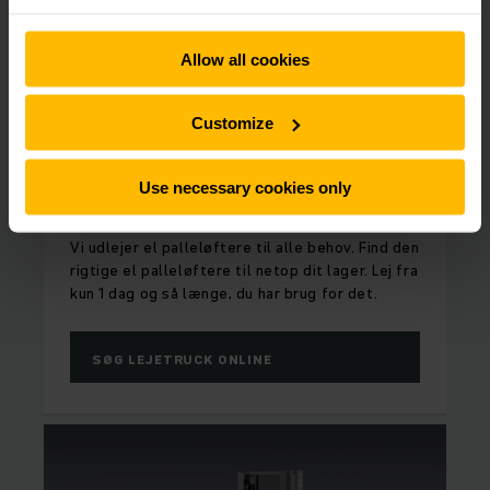
Allow all cookies
Customize
FULD FLEKSIBILITET
Use necessary cookies only
Lej el palleløfter
Vi udlejer el palleløftere til alle behov. Find den
rigtige el palleløftere til netop dit lager. Lej fra
kun 1 dag og så længe, du har brug for det.
SØG LEJETRUCK ONLINE