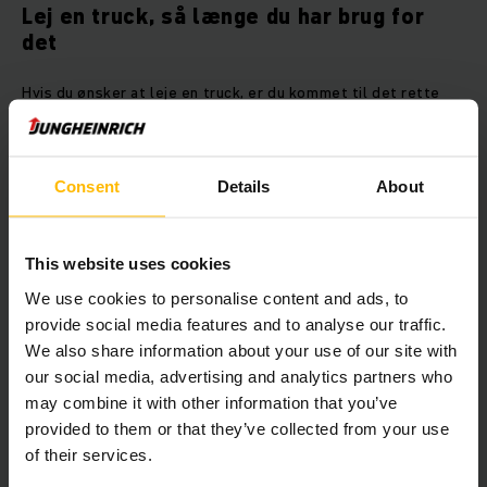
Lej en truck, så længe du har brug for
det
Hvis du ønsker at leje en truck, er du kommet til det rette
sted. Vi udlejer trucks til alle formål. Vores brede
udlejningsflåde omfatter alt fra elektriske palletrucks til
reach trucks og gaffeltrucks. Du kan leje en gaffeltruck hos
os fra blot 1 dag og så længe du ønsker med fleksible
Consent
Details
About
lejevilkår.
This website uses cookies
We use cookies to personalise content and ads, to
Her kan du vælge, hvilken truck du
provide social media features and to analyse our traffic.
vil leje, direkte online
We also share information about your use of our site with
our social media, advertising and analytics partners who
may combine it with other information that you’ve
provided to them or that they’ve collected from your use
of their services.