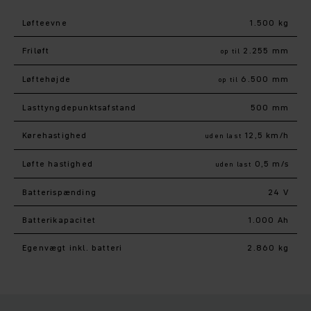
Løfteevne
1.500 kg
Friløft
2.255 mm
op til
Løftehøjde
6.500 mm
op til
Lasttyngdepunktsafstand
500 mm
Kørehastighed
12,5 km/h
uden last
Løfte hastighed
0,5 m/s
uden last
Batterispænding
24 V
Batterikapacitet
1.000 Ah
Egenvægt inkl. batteri
2.860 kg