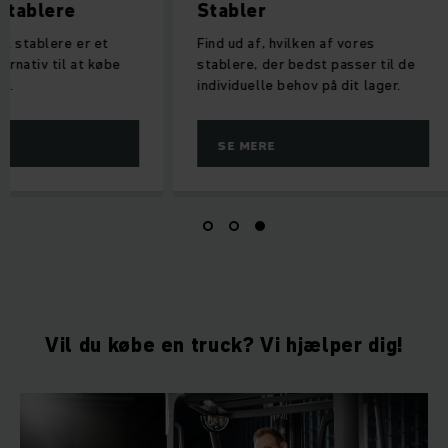
 stablere
Stabler
el stablere er et
Find ud af, hvilken af vores
ternativ til at købe
stablere, der bedst passer til de
er.
individuelle behov på dit lager.
SE MERE
Vil du købe en truck? Vi hjælper dig!