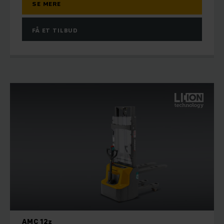
SE MERE
FÅ ET TILBUD
AMC 12z