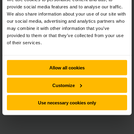
provide social media features and to analyse our traffic.
We also share information about your use of our site with
our social media, advertising and analytics partners who
may combine it with other information that you’ve
provided to them or that they’ve collected from your use
of their services.
Effektivitet og moderne ydeevne
Allow all cookies
Vores pallestablere skiller sig ud med deres effektivitet,
Customize
takket være den nyeste teknologi både til køre- og
løftemotor. Ideelle til korte afstande, stabling og plukning,
tilbyder disse pallestablere en let anvendelse, især egnet
Use necessary cookies only
til nybegyndere.