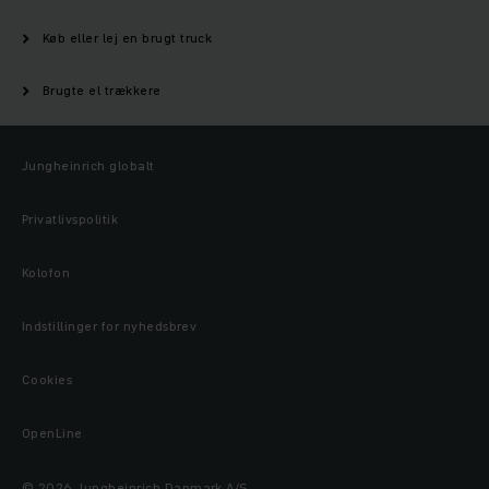
Køb eller lej en brugt truck
Brugte el trækkere
Jungheinrich globalt
Privatlivspolitik
Kolofon
Indstillinger for nyhedsbrev
Cookies
OpenLine
© 2026 Jungheinrich Danmark A/S