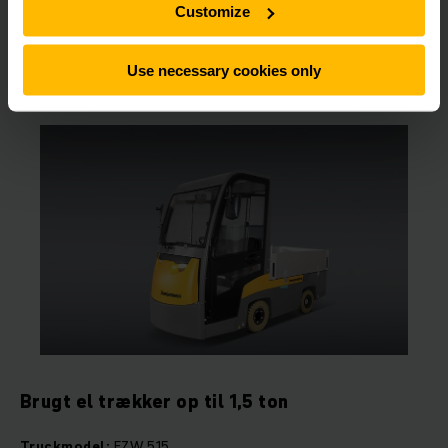
ANMOD OM TILBUD
Customize
Use necessary cookies only
Brugt el trækker op til 1,5 ton
Truckmodel:
EZW 515