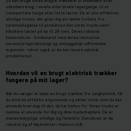
Du kan bruge vores brugte trækkere til indendørs eller
udendørs brug, i smalle eller brede lagergange, til at
transportere tunge eller lette laster. De er alle effektive,
alsidige trucks, der giver dig en række fordele. Fra
varemodtagelse til produktion kan vores trucks nemt
håndtere laster på op til 28 tons. Deres robuste
konstruktion - kombineret med deres innovative
servostyringsteknologi og omhyggeligt udformede
ergonomi - sikrer også, at de kan levere optimal
produktivitet.
Hvordan vil en brugt elektrisk trækker
fungere på mit lager?
Når du vælger at købe en brugt trækker fra Jungheinrich, får
du altid en effektiv, ergonomisk og sikker truck, som du kan
anvende hver dag til det, du har behov for. Vores trucks er
nemme at anvende for dig og dine medarbejdere. De er
manøvredygtige, smidige og fleksible. Derudover er de
robuste og af høj kvalitet i massivt stål.