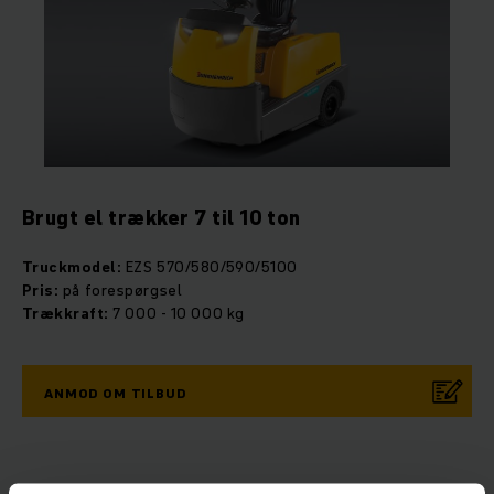
Brugt el trækker 7 til 10 ton
Truckmodel:
EZS 570/580/590/5100
Pris:
på forespørgsel
Trækkraft:
7 000 - 10 000 kg
ANMOD OM TILBUD