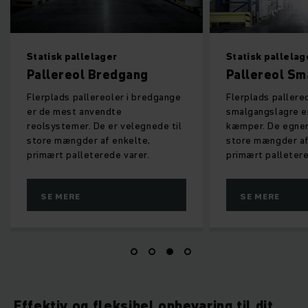
Statisk pallelager
Statisk pallelag
Pallereol Bredgang
Pallereol Sm
Flerplads pallereoler i bredgange
Flerplads pallere
er de mest anvendte
smalgangslagre e
reolsystemer. De er velegnede til
kæmper. De egner 
store mængder af enkelte,
store mængder af
primært palleterede varer.
primært palletere
SE MERE
SE MERE
Effektiv og fleksibel opbevaring til dit