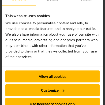
materialeflow med Jungheinrich
Optimeret materialeflow og øget lagerkapacitet:
This website uses cookies
Bresser nyder godt af en vellykket modernisering af
centrallageret over hele linjen.
We use cookies to personalise content and ads, to
provide social media features and to analyse our traffic.
We also share information about your use of our site with
SE MERE
our social media, advertising and analytics partners who
may combine it with other information that you’ve
provided to them or that they’ve collected from your use
of their services.
Skalérbar og fleksibel opbevaring
En af de største fordele ved vores pallereoler er deres
fleksibilitet. Systemerne kan nemt udvides eller ændres,
Allow all cookies
hvis dine lagerkrav ændrer sig. Det betyder, at du kan
optimere din opbevaring i takt med, at din virksomhed
vokser. Desuden tilbyder vi løsninger, der kan integreres
Customize
med automatiserede lagerstyringssystemer, hvilket gør
lagerhåndteringen endnu mere effektiv.
Use necessary cookies only