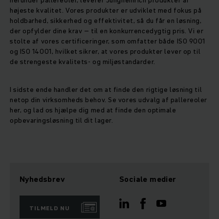
herunder pallereoler, leverer Jungheinrich produkter af
højeste kvalitet. Vores produkter er udviklet med fokus på
holdbarhed, sikkerhed og effektivitet, så du får en løsning,
der opfylder dine krav – til en konkurrencedygtig pris. Vi er
stolte af vores certificeringer, som omfatter både ISO 9001
og ISO 14001, hvilket sikrer, at vores produkter lever op til
de strengeste kvalitets- og miljøstandarder.
I sidste ende handler det om at finde den rigtige løsning til
netop din virksomheds behov. Se vores udvalg af pallereoler
her, og lad os hjælpe dig med at finde den optimale
opbevaringsløsning til dit lager.
Nyhedsbrev
Sociale medier
TILMELD NU