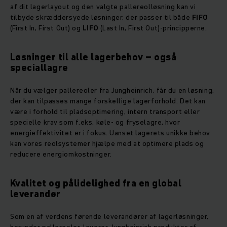
af dit lagerlayout og den valgte pallereolløsning kan vi
tilbyde skræddersyede løsninger, der passer til både
FIFO
(First In, First Out) og
LIFO
(Last In, First Out)-principperne.
Løsninger til alle lagerbehov – også
speciallagre
Når du vælger pallereoler fra Jungheinrich, får du en løsning,
der kan tilpasses mange forskellige lagerforhold. Det kan
være i forhold til pladsoptimering, intern transport eller
specielle krav som f.eks. køle- og fryselagre, hvor
energieffektivitet er i fokus. Uanset lagerets unikke behov
kan vores reolsystemer hjælpe med at optimere plads og
reducere energiomkostninger.
Kvalitet og pålidelighed fra en global
leverandør
Som en af verdens førende leverandører af lagerløsninger,