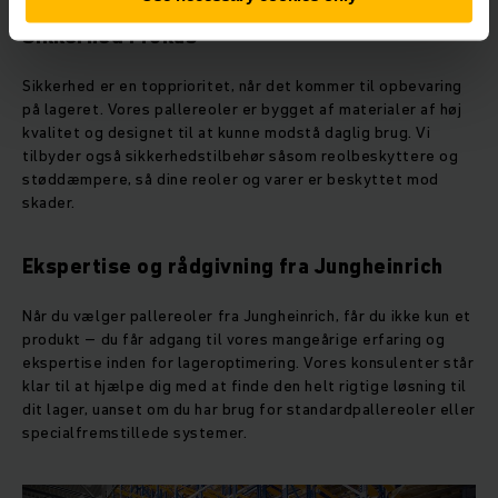
Sikkerhed i fokus
Sikkerhed er en topprioritet, når det kommer til opbevaring
på lageret. Vores pallereoler er bygget af materialer af høj
kvalitet og designet til at kunne modstå daglig brug. Vi
tilbyder også sikkerhedstilbehør såsom reolbeskyttere og
støddæmpere, så dine reoler og varer er beskyttet mod
skader.
Ekspertise og rådgivning fra Jungheinrich
Når du vælger pallereoler fra Jungheinrich, får du ikke kun et
produkt – du får adgang til vores mangeårige erfaring og
ekspertise inden for lageroptimering. Vores konsulenter står
klar til at hjælpe dig med at finde den helt rigtige løsning til
dit lager, uanset om du har brug for standardpallereoler eller
specialfremstillede systemer.