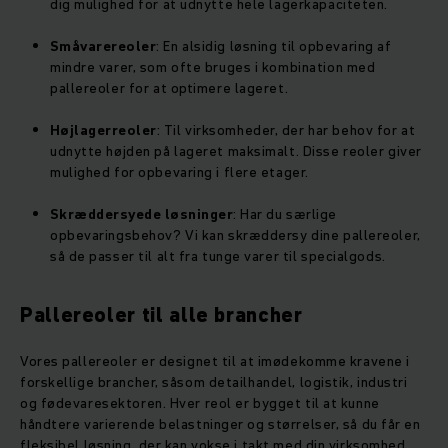
dig mulighed for at udnytte hele lagerkapaciteten.
Småvarereoler
: En alsidig løsning til opbevaring af
mindre varer, som ofte bruges i kombination med
pallereoler for at optimere lageret.
Højlagerreoler
: Til virksomheder, der har behov for at
udnytte højden på lageret maksimalt. Disse reoler giver
mulighed for opbevaring i flere etager.
Skræddersyede løsninger
: Har du særlige
opbevaringsbehov? Vi kan skræddersy dine pallereoler,
så de passer til alt fra tunge varer til specialgods.
Pallereoler til alle brancher
Vores pallereoler er designet til at imødekomme kravene i
forskellige brancher, såsom detailhandel, logistik, industri
og fødevaresektoren. Hver reol er bygget til at kunne
håndtere varierende belastninger og størrelser, så du får en
fleksibel løsning, der kan vokse i takt med din virksomhed.