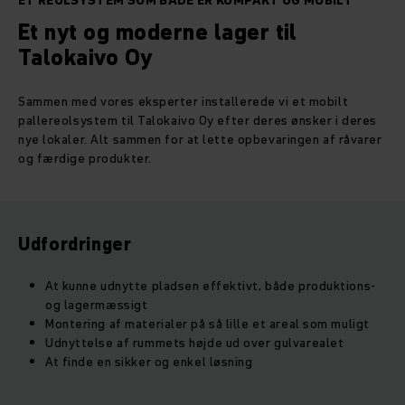
ET REOLSYSTEM SOM BÅDE ER KOMPAKT OG MOBILT
Et nyt og moderne lager til
Talokaivo Oy
Sammen med vores eksperter installerede vi et mobilt
pallereolsystem til Talokaivo Oy efter deres ønsker i deres
nye lokaler. Alt sammen for at lette opbevaringen af råvarer
og færdige produkter.
Udfordringer
At kunne udnytte pladsen effektivt, både produktions-
og lagermæssigt
Montering af materialer på så lille et areal som muligt
Udnyttelse af rummets højde ud over gulvarealet
At finde en sikker og enkel løsning