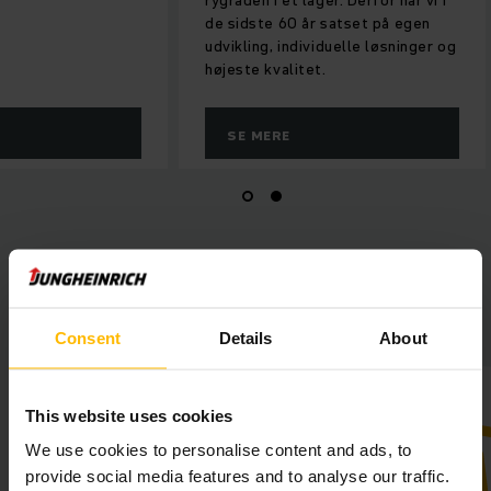
rygraden i et lager. Derfor har vi i
de sidste 60 år satset på egen
udvikling, individuelle løsninger og
højeste kvalitet.
SE MERE
Talokaivo Oy – kort fortalt
Consent
Details
About
This website uses cookies
We use cookies to personalise content and ads, to
provide social media features and to analyse our traffic.