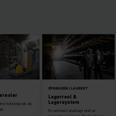
r
RYGRADEN I LAGERET
lereoler
Lagerreol &
Lagersystem
dnyttelsesgrad, da
ge.
En optimalt planlagt reol er