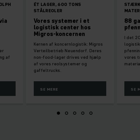
OLPH
ÉT LAGER, 600 TONS
STÆRK 
STÅLREOLER
MATER
via
Vores systemer i et
88 ga
logistisk center hos
pfenn
Migros-koncernen
I det 2
Kernen af koncernlogistik: Migros
logisti
er
Verteilbetrieb Neuendorf. Deres
pfennin
ng af
non-food-lager drives ved hjælp
vores t
af vores reolsystemer og
materia
gaffeltrucks.
SE MERE
SE 