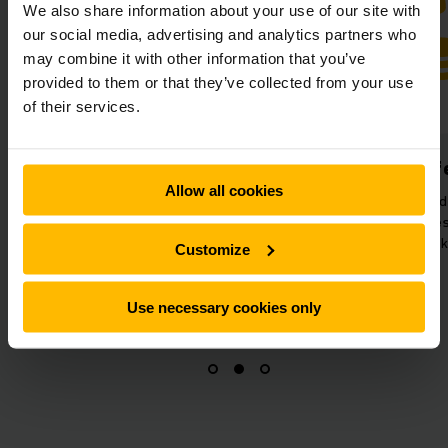
We also share information about your use of our site with
our social media, advertising and analytics partners who
may combine it with other information that you’ve
provided to them or that they’ve collected from your use
of their services.
Kompakt udnyttelse af
Enkel og eff
plads
Allow all cookies
Reolsystemet med 
Det mobile reolsystem optimerer
der kan betjenes 
pladsudnyttelsen og giver mere
sikrer enkel og
Customize
plads til produktionslinjen.
Use necessary cookies only