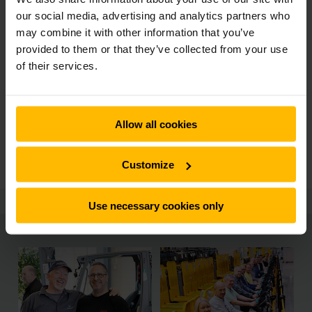
our social media, advertising and analytics partners who
may combine it with other information that you’ve
provided to them or that they’ve collected from your use
CARSTEN DUUS
of their services.
MANAGING DIRECTOR
Jeg har en ægte stolthed over, at vores kolleger har
belønnet hinanden, og virksomheden, med et kæmpe
klap på skulderen ved at støtte op om Great Place to
Allow all cookies
Work projektet. ”Vi stoler på hinanden”
Tusind tak kære kollega!
Customize
Use necessary cookies only