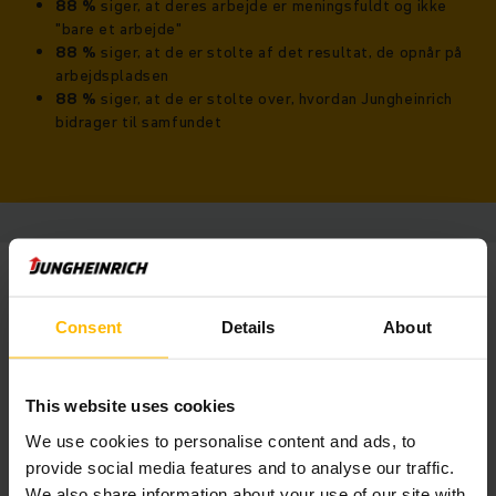
88 %
siger, at deres arbejde er meningsfuldt og ikke
"bare et arbejde"
88 %
siger, at de er stolte af det resultat, de opnår på
arbejdspladsen
88 %
siger, at de er stolte over, hvordan Jungheinrich
bidrager til samfundet
Consent
Details
About
This website uses cookies
We use cookies to personalise content and ads, to
provide social media features and to analyse our traffic.
We also share information about your use of our site with