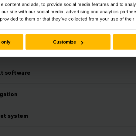
e content and ads, to provide social media features and to analy
 af fleksibelt layout
 our site with our social media, advertising and analytics partn
 provided to them or that they’ve collected from your use of their
ørsel uden om forhindringer
 only
Customize
lighed
t software
igation
ret system