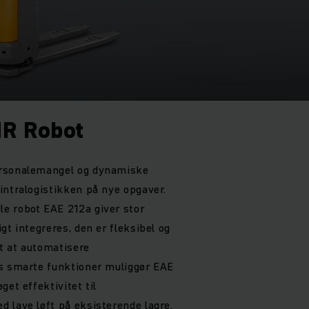
MR Robot
ersonalemangel og dynamiske
intralogistikken på nye opgaver.
e robot EAE 212a giver stor
gt integreres, den er fleksibel og
et at automatisere
ns smarte funktioner muliggør EAE
get effektivitet til
 lave løft på eksisterende lagre.