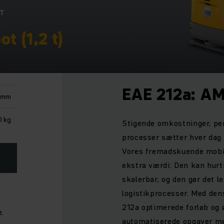
RT
t (1,2 t)
EAE 212a: A
 mm
0 kg
Stigende omkostninger, p
processer sætter hver dag 
Vores fremadskuende mobil
ekstra værdi: Den kan hurti
skalerbar, og den gør det l
logistikprocesser. Med de
212a optimerede forløb og ø
e.
automatiserede opgaver med