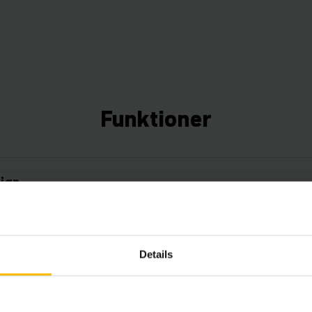
Funktioner
ign
lasthåndtering
Details
ænseflade mellem menneske og maskine