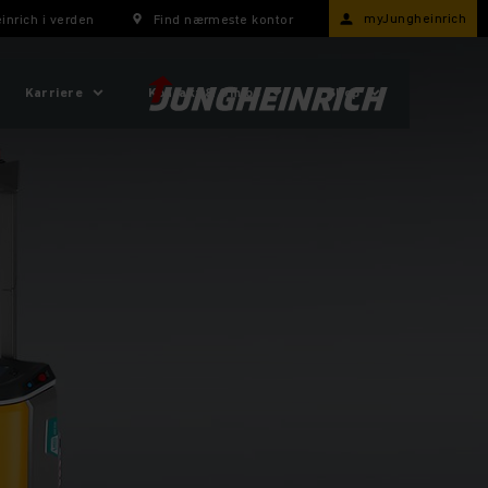
myJungheinrich
inrich i verden
Find nærmeste kontor
Karriere
Kontakt & Om os
Shop