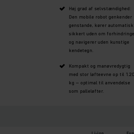
Høj grad af selvstændighed:
Den mobile robot genkender
genstande, kører automatisk
sikkert uden om forhindring
og navigerer uden kunstige
kendetegn.
Kompakt og manøvredygtig
med stor løfteevne op til 1.2
kg – optimal til anvendelse
som palleløfter.
Li-ion
Fun