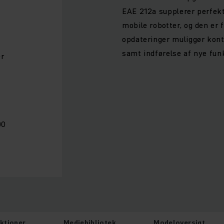
EAE 212a supplerer perfekt
mobile robotter, og den er 
opdateringer muliggør kont
samt indførelse af nye funk
er
00
ktioner
Mediebibliotek
Modeloversigt