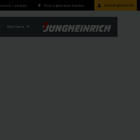
myJungheinrich
inrich i verden
Find nærmeste kontor
Karriere
Kontakt & Om os
Shop