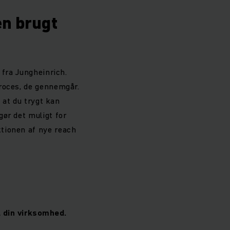
en brugt
 fra Jungheinrich.
roces, de gennemgår.
 at du trygt kan
ør det muligt for
tionen af nye reach
l din virksomhed.