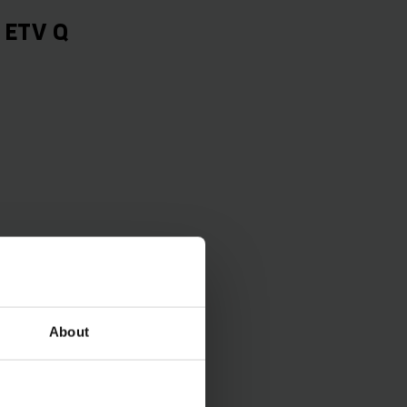
- ETV Q
About
kketruck?