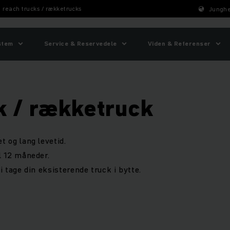
 reach trucks / rækketrucks
Junghe
stem
Service & Reservedele
Viden & Referenser
k / rækketruck
t og lang levetid.
l 12 måneder.
i tage din eksisterende truck i bytte.