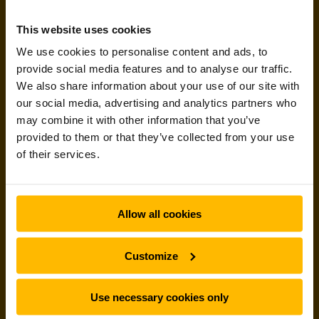
Digital ekspertise fra Jungheinrich
This website uses cookies
We use cookies to personalise content and ads, to
provide social media features and to analyse our traffic.
We also share information about your use of our site with
our social media, advertising and analytics partners who
may combine it with other information that you’ve
provided to them or that they’ve collected from your use
of their services.
Over 30 års erfaring med udvikling af
Allow all cookies
softwareløsninger og digitale produkter
Bred portefølje til intelligent styring af din
lagerlogistik og flåder
Customize
Bredt udvalg af automatiske, robot- og AGV-
løsninger
Use necessary cookies only
State-of-the-art og fremtidssikrede løsninger