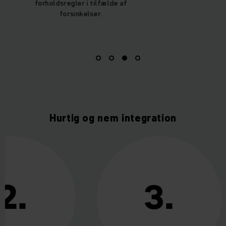
forholdsregler i tilfælde af
forsinkelser.
Hurtig og nem integration
2.
3.