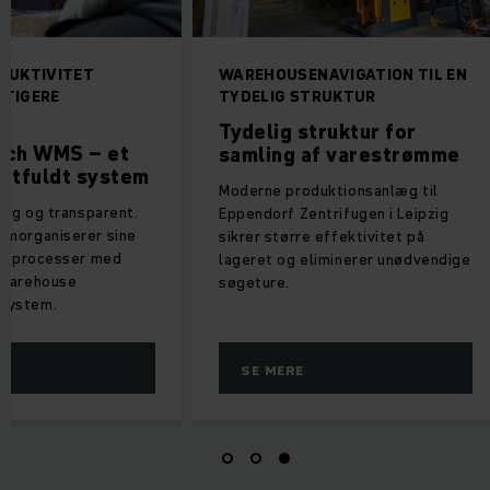
DUKTIVITET
WAREHOUSENAVIGATION TIL EN
TIGERE
TYDELIG STRUKTUR
Tydelig struktur for
ich WMS – et
samling af varestrømme
entfuldt system
Moderne produktionsanlæg til
tig og transparent.
Eppendorf Zentrifugen i Leipzig
omorganiserer sine
sikrer større effektivitet på
ke processer med
lageret og eliminerer unødvendige
 Warehouse
søgeture.
System.
SE MERE