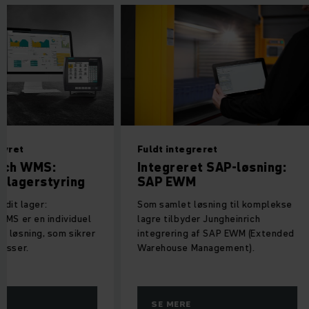
tyret
Fuldt integreret
ich WMS:
Integreret SAP-løsning:
t lagerstyring
SAP EWM
l dit lager:
Som samlet løsning til komplekse
WMS er en individuel
lagre tilbyder Jungheinrich
 løsning, som sikrer
integrering af SAP EWM (Extended
esser.
Warehouse Management).
SE MERE