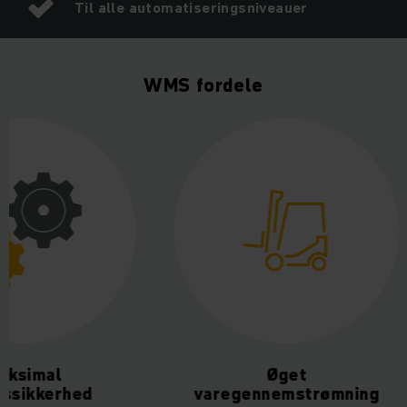
Til alle automatiseringsniveauer
WMS fordele
aksimal
Øget
ssikkerhed
varegennemstrømning