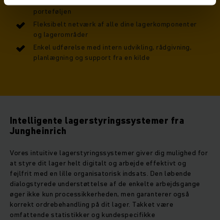
takket være videreudvikling og optimering af
porteføljen
Fleksibelt netværk af alle dine lagerkomponenter
og lagerområder
Enkel udførelse med intern udvikling, rådgivning,
planlægning og support fra en kilde
Intelligente lagerstyringssystemer fra
Jungheinrich
Vores intuitive lagerstyringssystemer giver dig mulighed for
at styre dit lager helt digitalt og arbejde effektivt og
fejlfrit med en lille organisatorisk indsats. Den løbende
dialogstyrede understøttelse af de enkelte arbejdsgange
øger ikke kun processikkerheden, men garanterer også
korrekt ordrebehandling på dit lager. Takket være
omfattende statistikker og kundespecifikke