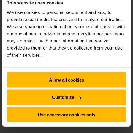
This website uses cookies
We use cookies to personalise content and ads, to
provide social media features and to analyse our traffic.
We also share information about your use of our site with
our social media, advertising and analytics partners who
FREMTIDEN ER ELEKTRISK
may combine it with other information that you’ve
Hvorfor vælge en elektrisk truck?
provided to them or that they’ve collected from your use
of their services.
Verden ændrer sig konstant. Det samme gælder Jungheinrich
trucks og teknologier. Hvor trucks tidligere udelukkende
kørte på diesel eller gas, er det nu elektriske trucks, der
dominerer.
Allow all cookies
SE MERE
Customize
Use necessary cookies only