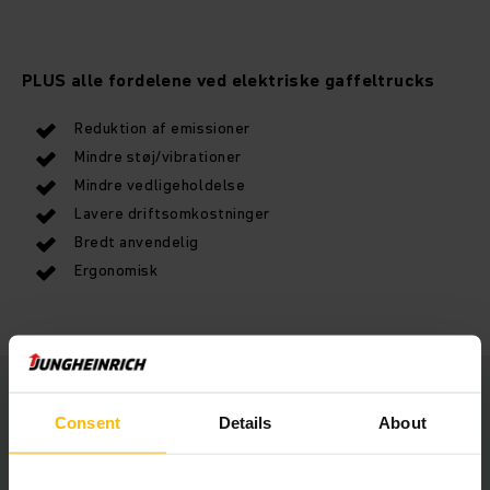
PLUS alle fordelene ved elektriske gaffeltrucks
Reduktion af emissioner
Mindre støj/vibrationer
Mindre vedligeholdelse
Lavere driftsomkostninger
Bredt anvendelig
Ergonomisk
Consent
Details
About