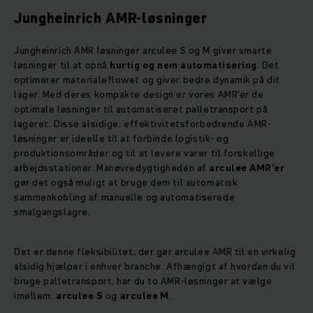
Jungheinrich AMR-løsninger
Jungheinrich AMR løsninger arculee S og M giver smarte
løsninger til at opnå
hurtig og nem automatisering
. Det
optimerer materialeflowet og giver bedre dynamik på dit
lager. Med deres kompakte design er vores AMR'er de
optimale løsninger til automatiseret palletransport på
lageret. Disse alsidige, effektivitetsforbedrende AMR-
løsninger er ideelle til at forbinde logistik- og
produktionsområder og til at levere varer til forskellige
arbejdsstationer. Manøvredygtigheden af
arculee AMR'er
gør det også muligt at bruge dem til automatisk
sammenkobling af manuelle og automatiserede
smalgangslagre.
Det er denne fleksibilitet, der gør arculee AMR til en virkelig
alsidig hjælper i enhver branche. Afhængigt af hvordan du vil
bruge palletransport, har du to AMR-løsninger at vælge
imellem:
arculee S
og
arculee M
.