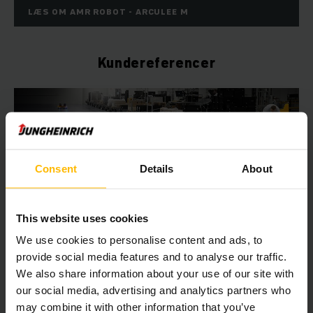
LÆS OM AMR ROBOT - ARCULEE M
Kundereferencer
Consent
Details
About
This website uses cookies
INNOVATIV INTRALOGISTIK TIL AUTOMATISERET LAGER
We use cookies to personalise content and ads, to
Prodrive Technologies satser på mobile
provide social media features and to analyse our traffic.
robotter
We also share information about your use of our site with
our social media, advertising and analytics partners who
Prodrive Technologies B.V. er afhængig af mobile robotter
may combine it with other information that you’ve