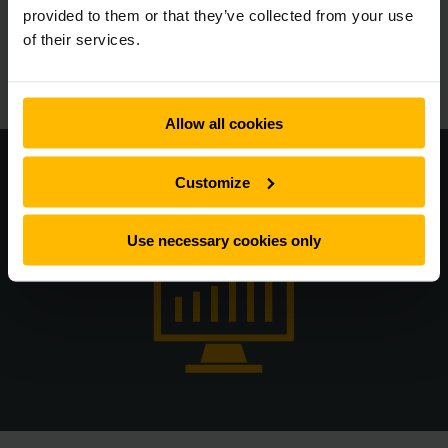
og automatiserede smalgangstrucks fra Jungheinrich.
provided to them or that they’ve collected from your use
of their services.
SE MERE
Allow all cookies
Sømløs integration i din IT-struktur
Customize
Use necessary cookies only