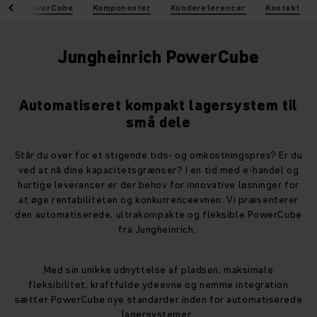
Video PowerCube
Komponenter
Kundereferencer
Kontakt
Jungheinrich PowerCube
Automatiseret kompakt lagersystem til
små dele
Står du over for et stigende tids- og omkostningspres? Er du
ved at nå dine kapacitetsgrænser? I en tid med e-handel og
hurtige leverancer er der behov for innovative løsninger for
at øge rentabiliteten og konkurrenceevnen: Vi præsenterer
den automatiserede, ultrakompakte og fleksible PowerCube
fra Jungheinrich.
Med sin unikke udnyttelse af pladsen, maksimale
fleksibilitet, kraftfulde ydeevne og nemme integration
sætter PowerCube nye standarder inden for automatiserede
lagersystemer.