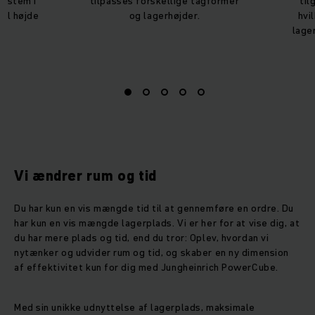
system i
tilpasses forskellige tagformer
til
al højde
og lagerhøjder.
hvi
.
lage
Vi ændrer rum og tid
Du har kun en vis mængde tid til at gennemføre en ordre. Du
har kun en vis mængde lagerplads. Vi er her for at vise dig, at
du har mere plads og tid, end du tror: Oplev, hvordan vi
nytænker og udvider rum og tid, og skaber en ny dimension
af effektivitet kun for dig med Jungheinrich PowerCube.
Med sin unikke udnyttelse af lagerplads, maksimale