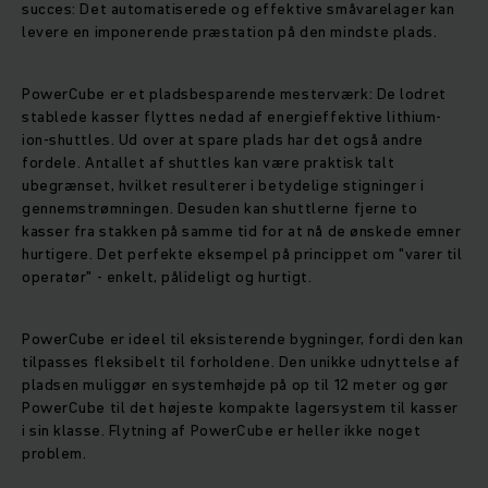
succes: Det automatiserede og effektive småvarelager kan
levere en imponerende præstation på den mindste plads.
PowerCube er et pladsbesparende mesterværk: De lodret
stablede kasser flyttes nedad af energieffektive lithium-
ion-shuttles. Ud over at spare plads har det også andre
fordele. Antallet af shuttles kan være praktisk talt
ubegrænset, hvilket resulterer i betydelige stigninger i
gennemstrømningen. Desuden kan shuttlerne fjerne to
kasser fra stakken på samme tid for at nå de ønskede emner
hurtigere. Det perfekte eksempel på princippet om "varer til
operatør" - enkelt, pålideligt og hurtigt.
PowerCube er ideel til eksisterende bygninger, fordi den kan
tilpasses fleksibelt til forholdene. Den unikke udnyttelse af
pladsen muliggør en systemhøjde på op til 12 meter og gør
PowerCube til det højeste kompakte lagersystem til kasser
i sin klasse. Flytning af PowerCube er heller ikke noget
problem.