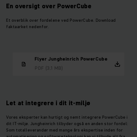
En oversigt over PowerCube
Et overblik over fordelene ved PowerCube. Download
faktaarket nedenfor.
Flyer Jungheinrich PowerCube
PDF
(3,1 MB)
Let at integrere i dit it-miljø
Vores eksperter kan hurtigt og nemt integrere PowerCube i
dit IT-miljø. Jungheinrich tilbyder også en anden stor fordel:
Som totalleverandør med mange års ekspertise inden for
automatisering og softwareteknologi kan vi tilbyde alt fra