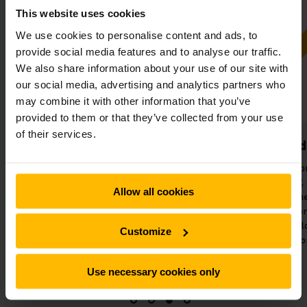
This website uses cookies
We use cookies to personalise content and ads, to
provide social media features and to analyse our traffic.
We also share information about your use of our site with
our social media, advertising and analytics partners who
may combine it with other information that you’ve
provided to them or that they’ve collected from your use
of their services.
Alt fra én leverandør
Altid ved
Som komplet leverandør guider vi
Vores suppor
dig hele vejen, når du opsætter din
tilgængelig 24/7,
Allow all cookies
automatiseringsløsning, og
netværk af m
tilbyder et enkelt kontaktpunkt
serviceingeniører
gennem alle faser.
vedligehol
Customize
inspekti
Use necessary cookies only