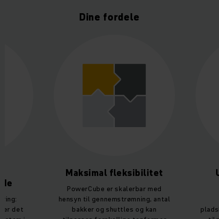
Dine fordele
Maksimal fleksibilitet
jde
PowerCube er skalerbar med
aring:
hensyn til gennemstrømning, antal
 er det
bakker og shuttles og kan
plads