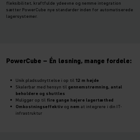
fleksibilitet, kraftfulde ydeevne og nemme integration
sætter PowerCube nye standarder inden for automatiserede
lagersystemer.
PowerCube – Én løsning, mange fordele:
Unik pladsudnyttelse i op til
12 m højde
Skalerbar med hensyn til
gennemstrømning, antal
beholdere og shuttles
Muliggør op til
fire gange højere lagertæthed
Omkostningseffektiv
og
nem
at integrere i din IT-
infrastruktur