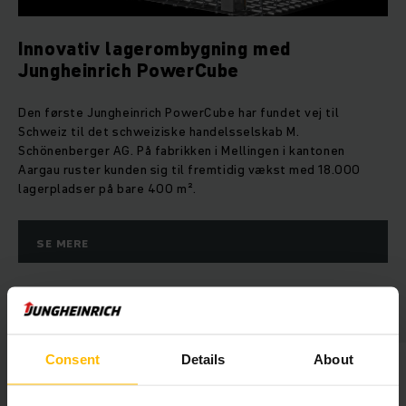
Innovativ lagerombygning med
Jungheinrich PowerCube
Den første Jungheinrich PowerCube har fundet vej til
Schweiz til det schweiziske handelsselskab M.
Schönenberger AG. På fabrikken i Mellingen i kantonen
Aargau ruster kunden sig til fremtidig vækst med 18.000
lagerpladser på bare 400 m².
SE MERE
Automation med Jungheinrich
Consent
Details
About