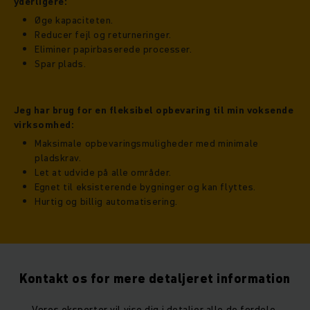
yderligere:
Øge kapaciteten.
Reducer fejl og returneringer.
Eliminer papirbaserede processer.
Spar plads.
Jeg har brug for en fleksibel opbevaring til min voksende
virksomhed:
Maksimale opbevaringsmuligheder med minimale
pladskrav.
Let at udvide på alle områder.
Egnet til eksisterende bygninger og kan flyttes.
Hurtig og billig automatisering.
Kontakt os for mere detaljeret information
Vores eksperter vil vise dig i detaljer alle de fordele,