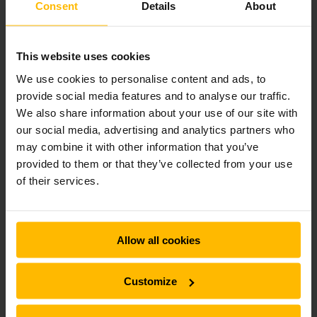
vores produkter til beskyttelse af
Consent
Details
About
lageret:
This website uses cookies
Beskyttelse af lagre
We use cookies to personalise content and ads, to
PDF
(17,1 KB)
provide social media features and to analyse our traffic.
We also share information about your use of our site with
our social media, advertising and analytics partners who
Kontakt os for at få dit individuelle
may combine it with other information that you’ve
tilbud:
provided to them or that they’ve collected from your use
of their services.
Allow all cookies
Customize