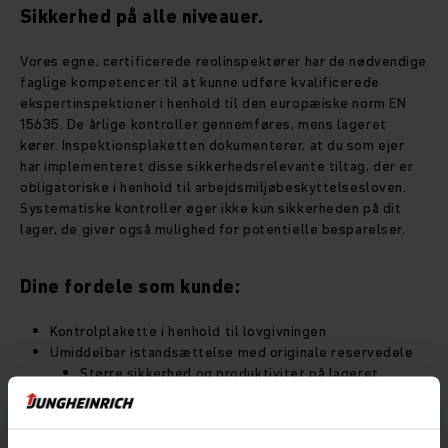
Sikkerhed på alle niveauer.
Vores egne, certificerede reolinspektører har de nødvendige
faglige kompetencer til at kunne udføre kvalificerede
ekspertinspektioner i henhold til den europæiske norm EN
15635. De årlige kontroller gennemføres, mens lageret
kører. Inspektionsplaketten dokumenterer, at du som ejer
har implementeret disse sikkerhedsrelevante tiltag, der er
obligatoriske i henhold til arbejdsmiljøbeskyttelsesloven.
Systematiske kontroller øger ikke kun sikkerheden på dit
lager, de giver også mulighed for potentielle besparelser.
Dine fordele som kunde:
Kontrolplakette i henhold til lovgivningen
Umiddelbar istandsættelse med originale reservedele
Større sikkerhed og produktivitet på lageret
Her finder du yderligere oplysninger om