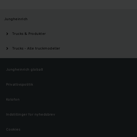
Jungheinrich
Trucks & Produkter
Trucks - Alle truckmodeller
Jungheinrich globalt
Privatlivspolitik
Kolofon
Indstillinger for nyhedsbrev
Cookies