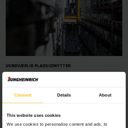
UUNDVÆRLIG PLADSUDNYTTER
Smalgangstrucks
Uanset om du stabler paller eller plukker enkelte artikler –
med vores smalgangstrucks klarer du begge dele uden
Consent
Details
About
problemer. Find ud af, hvilken af vores smalgangstrucks, der
passer bedst til de individuelle behov på dit lager.
This website uses cookies
SE MERE
We use cookies to personalise content and ads, to