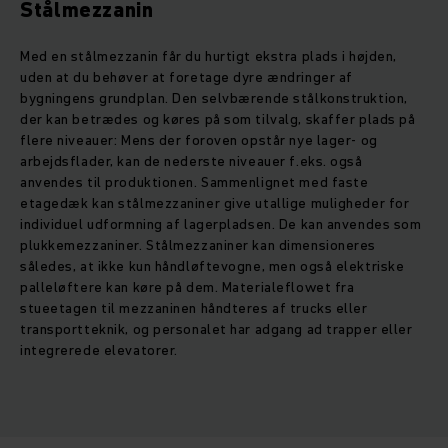
Stålmezzanin
Med en stålmezzanin får du hurtigt ekstra plads i højden,
uden at du behøver at foretage dyre ændringer af
bygningens grundplan. Den selvbærende stålkonstruktion,
der kan betrædes og køres på som tilvalg, skaffer plads på
flere niveauer: Mens der foroven opstår nye lager- og
arbejdsflader, kan de nederste niveauer f.eks. også
anvendes til produktionen. Sammenlignet med faste
etagedæk kan stålmezzaniner give utallige muligheder for
individuel udformning af lagerpladsen. De kan anvendes som
plukkemezzaniner. Stålmezzaniner kan dimensioneres
således, at ikke kun håndløftevogne, men også elektriske
palleløftere kan køre på dem. Materialeflowet fra
stueetagen til mezzaninen håndteres af trucks eller
transportteknik, og personalet har adgang ad trapper eller
integrerede elevatorer.