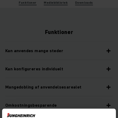
Funktioner
Mediebibliotek
Downloads
Funktioner
Kan anvendes mange steder
Kan konfigureres individuelt
Mangedobling af anvendelsesarealet
Omkostningsbesparende