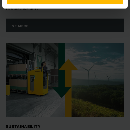
truckproducent, der konverterer hele vores flåde af trucks
til elektrisk drift.
SE MERE
SUSTAINABILITY