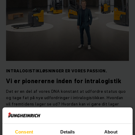
INTRALOGISTIKLØSNINGER ER VORES PASSION.
Vi er pionererne inden for intralogistik
Det er en del af vores DNA konstant at udfordre status quo
og tage fat på nye udfordringer i intralogistikken. Hvordan
vil fremtidens lager se ud? Hvordan kan vi gøre dit lager
endnu mere effektivt, bæredygtigt og økonomisk? Find ud af
mere.
Consent
Details
About
SE MERE