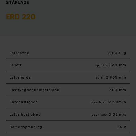
STÅPLADE
ERD 220
Løfteevne
2.000 kg
Friløft
2.068 mm
op til
Løftehøjde
2.905 mm
op til
Lasttyngdepunktsafstand
600 mm
Kørehastighed
12,5 km/h
uden last
Løfte hastighed
0,32 m/s
uden last
Batterispænding
24 V