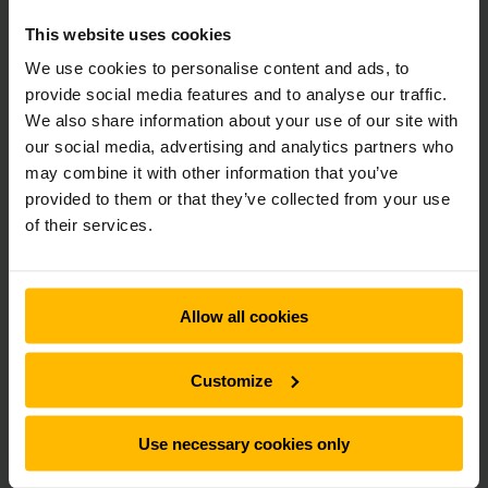
Hvis du ønsker at leje en truck, er du kommet til det rette
This website uses cookies
sted. Vi udlejer trucks til alle formål. Vores brede
We use cookies to personalise content and ads, to
udlejningsflåde omfatter alt fra elektriske palletrucks til
provide social media features and to analyse our traffic.
reach trucks og gaffeltrucks. Du kan leje en gaffeltruck hos
os fra blot 1 dag og så længe du ønsker med fleksible
We also share information about your use of our site with
lejevilkår.
our social media, advertising and analytics partners who
may combine it with other information that you’ve
provided to them or that they’ve collected from your use
of their services.
Her kan du vælge, hvilken truck du
vil leje, direkte online
Allow all cookies
Customize
Use necessary cookies only