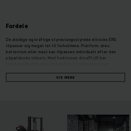
Fordele
De alsidige og kraftige styrestangsstyrede eltrucks ERD
tilpasser sig meget let til forholdene. Platform, drev,
batterirum eller mast kan tilpasses individuelt efter den
pågældende indsats. Med funktionen drivePLUS kan
kørehastigheden øges betydeligt. I kombination med
dobbeltstabling, hvor to paller kan flyttes samtidigt, giver
det en utrolig effektiv vareomlæsning. Med det kompakte
VIS MERE
format forbliver ERD’en manøvredygtig og dermed perfekt
egnet til på- og aflæsning af lastbiler. I den forbindelse
sørger den kraftige vekselstrømsmotor for gennemgående
høje omlæsningskapaciteter og et meget lille forbrug. Lange
indsatstider er ikke noget problem med de
vedligeholdelsesfrie motorer uden kulbørster. Den
nødvendige energi til dette får ERD’en enten fra vores
holdbare blysyrebatterier eller vores avancerede litium-ion-