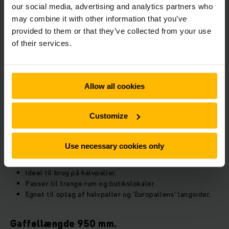
our social media, advertising and analytics partners who
may combine it with other information that you’ve
provided to them or that they’ve collected from your use
of their services.
Hos os kan du få gaffellængder fra 795 mm og helt op til
Allow all cookies
2400 mm. Her er en oversigt over de mest brugte
gaffellængder og deres anvendelsesområder.
Customize
Use necessary cookies only
Gaffellængde 795 mm.
Ideel til brug på halvpaller.
Passer til trange rum og butikslokaler.
Egnet til optag af halvpaller og 'Europallens' langsider.
Gaffellængde 950 mm.