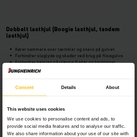
Dobbelt lasthjul (Boogie lasthjul, tandem
lasthjul)
Kører nemmere over tærskler og snavs på gulvet.
Forhindrer slaglyde og skader ved brug på flisegulve.
Forbedrer kørslen på ujævne flader og hindringer.
Consent
Details
About
Gaffellængde på palleløfteren
This website uses cookies
We use cookies to personalise content and ads, to
provide social media features and to analyse our traffic.
We also share information about your use of our site with