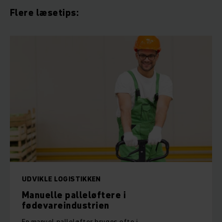
Flere læsetips:
UDVIKLE LOGISTIKKEN
Manuelle palleløftere i
fødevareindustrien
En manuel palleløfter bruges ofte i