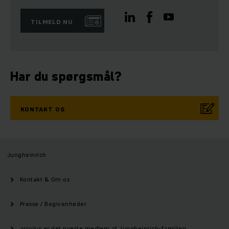
TILMELD NU
Har du spørgsmål?
KONTAKT OS
Jungheinrich
Kontakt & Om os
Presse / Begivenheder
arculus er det nyeste medlem af Jungheinrich-familien