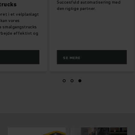
Succesfuld automatisering med
trucks
den rigtige partner.
ret i et velplanlagt
kan vores
e smalgangstrucks
rbejde effektivt og
SE MERE