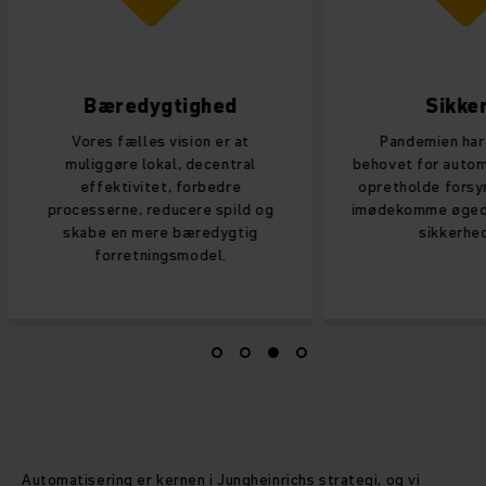
Bæredygtighed
Sikke
Vores fælles vision er at
Pandemien har
muliggøre lokal, decentral
behovet for automa
effektivitet, forbedre
opretholde forsy
processerne, reducere spild og
imødekomme øgede
skabe en mere bæredygtig
sikkerhed
forretningsmodel.
Automatisering er kernen i Jungheinrichs strategi, og vi