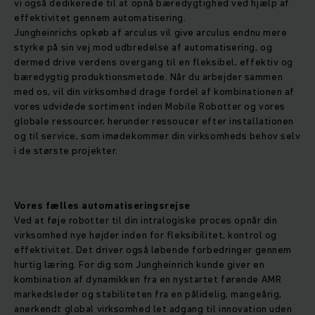
vi også dedikerede til at opnå bæredygtighed ved hjælp af
effektivitet gennem automatisering.
Jungheinrichs opkøb af arculus vil give arculus endnu mere
styrke på sin vej mod udbredelse af automatisering, og
dermed drive verdens overgang til en fleksibel, effektiv og
bæredygtig produktionsmetode. Når du arbejder sammen
med os, vil din virksomhed drage fordel af kombinationen af
vores udvidede sortiment inden Mobile Robotter og vores
globale ressourcer, herunder ressoucer efter installationen
og til service, som imødekommer din virksomheds behov selv
i de største projekter.
Vores fælles automatiseringsrejse
Ved at føje robotter til din intralogiske proces opnår din
virksomhed nye højder inden for fleksibilitet, kontrol og
effektivitet. Det driver også løbende forbedringer gennem
hurtig læring. For dig som Jungheinrich kunde giver en
kombination af dynamikken fra en nystartet førende AMR
markedsleder og stabiliteten fra en pålidelig, mangeårig,
anerkendt global virksomhed let adgang til innovation uden