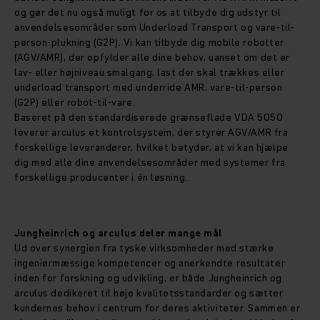
og gør det nu også muligt for os at tilbyde dig udstyr til
anvendelsesområder som Underload Transport og vare-til-
person-plukning (G2P). Vi kan tilbyde dig mobile robotter
(AGV/AMR), der opfylder alle dine behov, uanset om det er
lav- eller højniveau smalgang, last der skal trækkes eller
underload transport med underride AMR, vare-til-person
(G2P) eller robot-til-vare.
Baseret på den standardiserede grænseflade VDA 5050
leverer arculus et kontrolsystem, der styrer AGV/AMR fra
forskellige leverandører, hvilket betyder, at vi kan hjælpe
dig med alle dine anvendelsesområder med systemer fra
forskellige producenter i én løsning.
Jungheinrich og arculus deler mange mål
Ud over synergien fra tyske virksomheder med stærke
ingeniørmæssige kompetencer og anerkendte resultater
inden for forskning og udvikling, er både Jungheinrich og
arculus dedikeret til høje kvalitetsstandarder og sætter
kundernes behov i centrum for deres aktiviteter. Sammen er