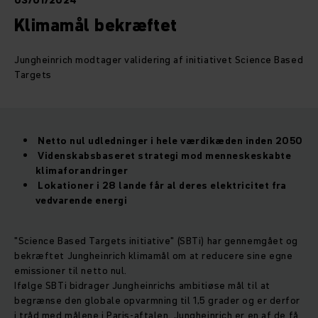
03/01/2024
Klimamål bekræftet
Jungheinrich modtager validering af initiativet Science Based
Targets
Netto nul udledninger i hele værdikæden inden 2050
Videnskabsbaseret strategi mod menneskeskabte
klimaforandringer
Lokationer i 28 lande får al deres elektricitet fra
vedvarende energi
"Science Based Targets initiative" (SBTi) har gennemgået og
bekræftet Jungheinrich klimamål om at reducere sine egne
emissioner til netto nul.
Ifølge SBTi bidrager Jungheinrichs ambitiøse mål til at
begrænse den globale opvarmning til 1,5 grader og er derfor
i tråd med målene i Paris-aftalen. Jungheinrich er en af de få