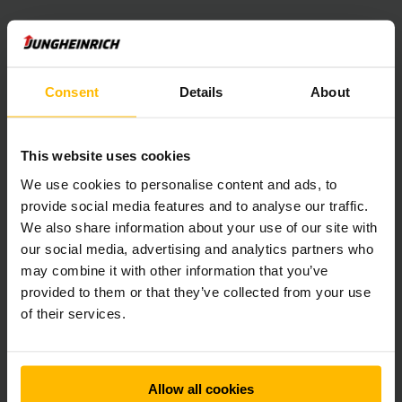
I 2021 blev Jungheinrich medlem af SBTi og forpligtede sig
officielt til at bidrage aktivt til at nå 1,5-graders klimamålet.
Koncernen driver den globale omstilling af sin
strømforsyning til vedvarende energi. Jungheinrich
Consent
Details
About
lokationer i 28 lande får nu udelukkende deres elektricitet
fra vedvarende energikilder. For at reducere emissionen af
drivhusgasser yderligere i sine forretningsaktiviteter har
This website uses cookies
virksomheden iværksat yderligere foranstaltninger som
f.eks. den gradvise udfasning af fossile brændstoffer og
We use cookies to personalise content and ads, to
den fuldstændige elektrificering af sin køretøjsflåde.
provide social media features and to analyse our traffic.
We also share information about your use of our site with
our social media, advertising and analytics partners who
Jungheinrich arbejder også konstant på sine produkters
bæredygtighed for at opnå en omfattende reduktion af
may combine it with other information that you’ve
emissioner langs hele værdikæden. For eksempel bruger
provided to them or that they’ve collected from your use
Jungheinrich gaffeltrucks med lithium-ion batterier allerede
of their services.
omkring 20 procent mindre energi i daglig brug
(sammenlignet med bly-syre-alternativer). Hvis truckene
også drives af grøn elektricitet, producerer de næsten ingen
emissioner, når de er i brug.
Allow all cookies