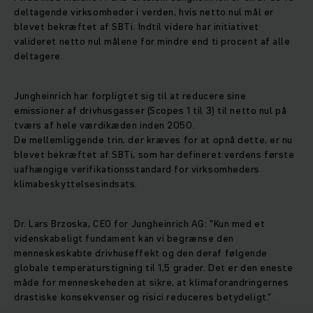
deltagende virksomheder i verden, hvis netto nul mål er
blevet bekræftet af SBTi. Indtil videre har initiativet
valideret netto nul målene for mindre end ti procent af alle
deltagere.
Jungheinrich har forpligtet sig til at reducere sine
emissioner af drivhusgasser (Scopes 1 til 3) til netto nul på
tværs af hele værdikæden inden 2050.
De mellemliggende trin, der kræves for at opnå dette, er nu
blevet bekræftet af SBTi, som har defineret verdens første
uafhængige verifikationsstandard for virksomheders
klimabeskyttelsesindsats.
Dr. Lars Brzoska, CEO for Jungheinrich AG: "Kun med et
videnskabeligt fundament kan vi begrænse den
menneskeskabte drivhuseffekt og den deraf følgende
globale temperaturstigning til 1,5 grader. Det er den eneste
måde for menneskeheden at sikre, at klimaforandringernes
drastiske konsekvenser og risici reduceres betydeligt."