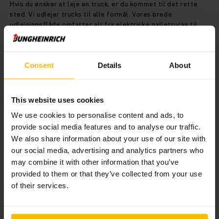
Hvis du ønsker at leje en truck, er du kommet til det rette
sted. Vi udlejer trucks til alle formål. Vores brede
udlejningsflåde omfatter alt fra elektriske palletrucks til
reach trucks og gaffeltrucks. Du kan leje en gaffeltruck hos
os fra blot 1 dag og så længe du ønsker med fleksible
lejevilkår.
Consent
Details
About
Her kan du vælge, hvilken truck du
This website uses cookies
vil leje, direkte online
We use cookies to personalise content and ads, to
provide social media features and to analyse our traffic.
We also share information about your use of our site with
our social media, advertising and analytics partners who
may combine it with other information that you’ve
provided to them or that they’ve collected from your use
of their services.