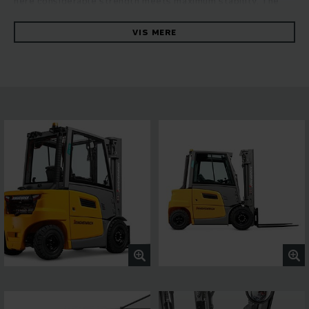
here considerable strength meets maximum stability. The
robust forklifts convince with their fast and reliable
manoeuvring at the highest level of energy efficiency. This is
VIS MERE
ensured by the hydrostatic drive concept, which combines
high driving and lifting performance with outstanding driving
characteristics. You can benefit from consistently high
throughput, ease of maintenance and first-class ride
comfort. A 4-inch display with five selectable travel
programs and easy-to-connect assistance systems per
interface allow flexible adaptation to a wide range of
operating requirements, while the panoramic roof ensures
the best all-round visibility. This guarantees safe and
precise work in every situation.