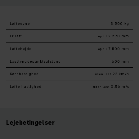
Løfteevne
3.500 kg
Friløft
2.598 mm
op til
Løftehøjde
7.500 mm
op til
Lasttyngdepunktsafstand
600 mm
Kørehastighed
22 km/h
uden last
Løfte hastighed
0,56 m/s
uden last
Lejebetingelser