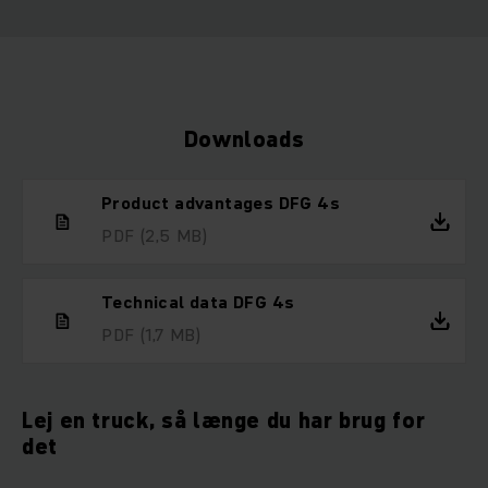
Downloads
Product advantages DFG 4s
PDF
(2,5 MB)
Technical data DFG 4s
PDF
(1,7 MB)
Lej en truck, så længe du har brug for
det