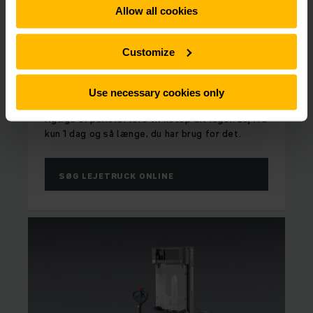
Allow all cookies
Customize
FULD FLEKSIBILITET
Lej el palleløfter
Use necessary cookies only
Vi udlejer el palleløftere til alle behov. Find den
rigtige el palleløftere til netop dit lager. Lej fra
kun 1 dag og så længe, du har brug for det.
SØG LEJETRUCK ONLINE