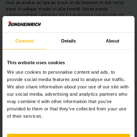
Hvis du ønsker at leje en truck, er du kommet til det rette
sted. Vi udlejer trucks til alle formål. Vores brede
udlejningsflåde omfatter alt fra elektriske palletrucks til
reach trucks og gaffeltrucks. Du kan leje en gaffeltruck hos
os fra blot 1 dag og så længe du ønsker med fleksible
lejevilkår.
Consent
Details
About
Her kan du vælge, hvilken truck du
This website uses cookies
vil leje, direkte online
We use cookies to personalise content and ads, to
provide social media features and to analyse our traffic.
We also share information about your use of our site with
our social media, advertising and analytics partners who
may combine it with other information that you’ve
provided to them or that they’ve collected from your use
of their services.