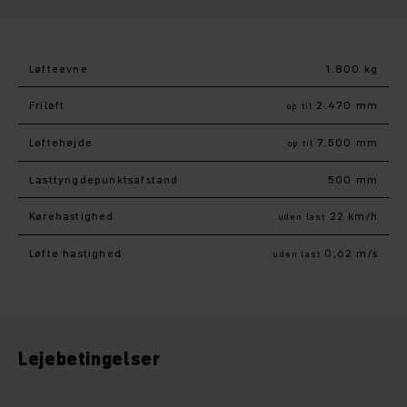
Løfteevne
1.800 kg
Friløft
2.470 mm
op til
Løftehøjde
7.500 mm
op til
Lasttyngdepunktsafstand
500 mm
Kørehastighed
22 km/h
uden last
Løfte hastighed
0,62 m/s
uden last
Lejebetingelser