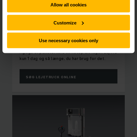
Allow all cookies
Customize
FULD FLEKSIBILITET
Lej el palleløfter
Use necessary cookies only
Vi udlejer el palleløftere til alle behov. Find den
rigtige el palleløftere til netop dit lager. Lej fra
kun 1 dag og så længe, du har brug for det.
SØG LEJETRUCK ONLINE