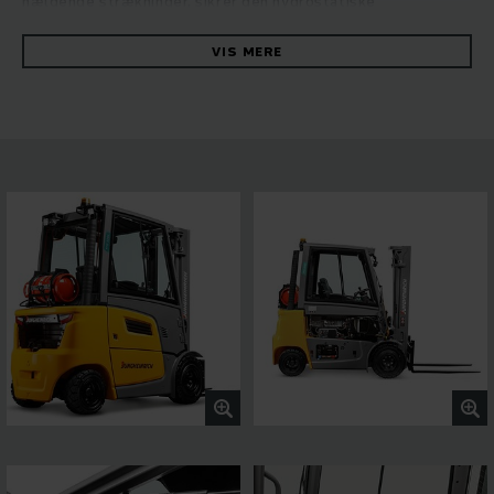
hældende strækninger, sikrer den hydrostatiske
drivteknologi optimeret energieffektivitet og højeste
omlæsningskapacitet. Især ved udfordrende indsatser med
VIS MERE
påbygningsaggregater sørger arbejdshydraulikkens øgede
oliestrøm for den højeste produktivitet. Kraftige og
vedligeholdelsesfrie industrimotorer fra Kubota sikrer høj
køredynamik og lave udstødningsemissioner. Sikkert og
komfortabelt arbejde gøres muligt med panoramataget, der
giver perfekt udsyn hele vejen rundt, et 4-tommers display
med fem køreprogrammer at vælge imellem samt
assistentsystemer, der let kan tilknyttes via
standardgrænsefladen. Det giver højeffektivt arbejde i
enhver situation.