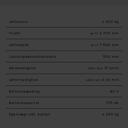
Løfteevne
2.500 kg
Friløft
2.700 mm
op til
Løftehøjde
7.500 mm
op til
Lasttyngdepunktsafstand
500 mm
Kørehastighed
17 km/h
uden last
Løfte hastighed
0,63 m/s
uden last
Batterispænding
80 V
Batterikapacitet
775 Ah
Egenvægt inkl. batteri
4.653 kg