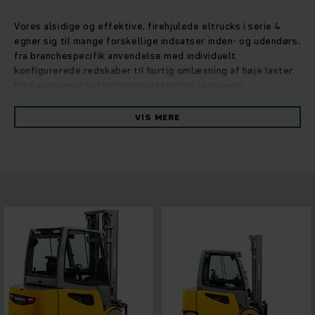
Vores alsidige og effektive, firehjulede eltrucks i serie 4
egner sig til mange forskellige indsatser inden- og udendørs,
fra branchespecifik anvendelse med individuelt
konfigurerede redskaber til hurtig omlæsning af høje laster.
Med avanceret vekselstrømsteknologi reducerer
PureEnergy-konceptet kombineret med kompaktstyring og -
hydraulik betydeligt forbruget og sikrer optimal
VIS MERE
effektivitet. Dokumenter målingerne i henhold til VDI-
cyklussen: Med den højeste omlæsningskapacitet bruger
vores EFG i serie 4 op til 10 % mindre energi end tilsvarende
modeller fra konkurrenterne. Kompaktmasten med udvidet
synsfelt giver brugeren markedets bedste udsynsforhold.
Yderligere, individuelt justerbare betjeningselementer sikrer
fleksibilitet og sikkerhed. Ergonomisk udformning og intuitiv
betjening gør EFG’erne i serie 4 til universelt anvendelige
kraftpakker til udfordrende opgaver.