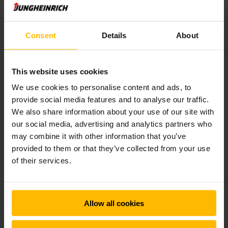
Consent
Details
About
Her kan du vælge, hvilken truck du
vil leje, direkte online
This website uses cookies
We use cookies to personalise content and ads, to
provide social media features and to analyse our traffic.
We also share information about your use of our site with
our social media, advertising and analytics partners who
may combine it with other information that you’ve
provided to them or that they’ve collected from your use
of their services.
Allow all cookies
FULD FLEKSIBILITET
Lej el palleløfter