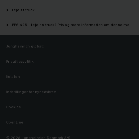
Leje af truck
EFG 425 - Leje en truck? Pris og mere information om denne model | Jungheinrich
Jungheinrich globalt
Privatlivspolitik
Kolofon
Indstillinger for nyhedsbrev
Cookies
OpenLine
© 2026 Jungheinrich Danmark A/S