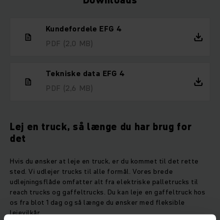
Downloads
Kundefordele EFG 4
PDF
(2,0 MB)
Tekniske data EFG 4
PDF
(2,6 MB)
Lej en truck, så længe du har brug for
det
Hvis du ønsker at leje en truck, er du kommet til det rette
sted. Vi udlejer trucks til alle formål. Vores brede
udlejningsflåde omfatter alt fra elektriske palletrucks til
reach trucks og gaffeltrucks. Du kan leje en gaffeltruck hos
os fra blot 1 dag og så længe du ønsker med fleksible
lejevilkår.