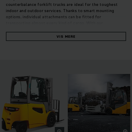
counterbalance forklift trucks are ideal for the toughest
indoor and outdoor services. Thanks to smart mounting
options, individual attachments can be fitted for
transporting almost every kind of cargo. With our
PureEnergy technology concept, these high-performance
trucks get the work done with optimum energy and cost
VIS MERE
efficiency. Based on measurements according to VDI cycle,
they consume up to 20% less energy than comparable
competitive models at maximum throughput. The compact
mast with extended field of vision and intelligent controls
that adapt to each operator and application profile allow full
performance with every journey. Various assistance systems
and equipment options guarantee safe and efficient work –
even under extreme conditions. The ergonomically
perfected Series 5 EFG trucks are high-performance
powerhouses for demanding operations.