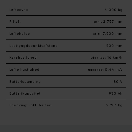
Løfteevne
4.000 kg
Friløft
2.757 mm
op til
Løftehøjde
7.500 mm
op til
Lasttyngdepunktsafstand
500 mm
Kørehastighed
16 km/h
uden last
Løfte hastighed
0,44 m/s
uden last
Batterispænding
80 V
Batterikapacitet
930 Ah
Egenvægt inkl. batteri
6.701 kg