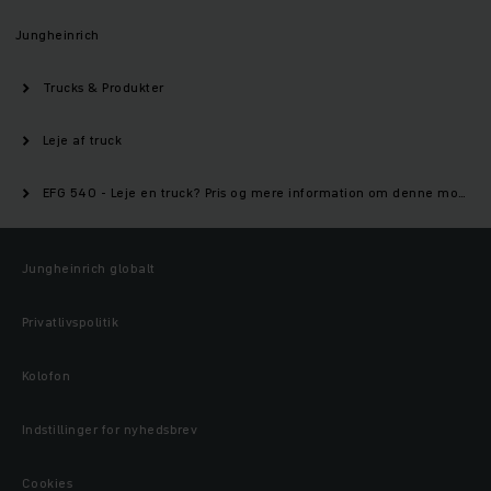
Jungheinrich
Trucks & Produkter
Leje af truck
EFG 540 - Leje en truck? Pris og mere information om denne model | Jungheinrich
Jungheinrich globalt
Privatlivspolitik
Kolofon
Indstillinger for nyhedsbrev
Cookies