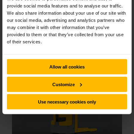
udlejningsflåde omfatter alt fra elektriske palletrucks til
provide social media features and to analyse our traffic.
reach trucks og gaffeltrucks. Du kan leje en gaffeltruck hos
We also share information about your use of our site with
os fra blot 1 dag og så længe du ønsker med fleksible
our social media, advertising and analytics partners who
lejevilkår.
may combine it with other information that you’ve
provided to them or that they’ve collected from your use
of their services.
Her kan du vælge, hvilken truck du
vil leje, direkte online
Allow all cookies
Customize
Use necessary cookies only