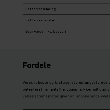
Batterispænding
Batterikapacitet
Egenvægt inkl. batteri
Fordele
Vores robuste og kraftige, styrestangsstyrede p
patenteret rampeløft muliggør sikker udligning 
vekselstrømsmotor giver en imponerende ydelse
brugeren giver sikkert og intuitivt arbejde. De
fejlsikker. Med hensyn til holdbarhed overbevise