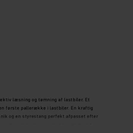
ektiv læsning og tømning af lastbiler. Et
 første pallerække i lastbiler. En kraftig
ik og en styrestang perfekt afpasset efter
 sensorer i styrestangen gør trucken meget
ndsatser, lille behov for vedligeholdelse og