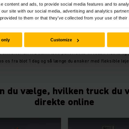
e content and ads, to provide social media features and to analy
 our site with our social media, advertising and analytics partn
 provided to them or that they’ve collected from your use of their
ck, så længe du har brug for d
 only
Customize
e en truck, er du kommet til det rette sted. Vi udlejer trucks 
 omfatter alt fra elektriske palletrucks til reach trucks og
os os fra blot 1 dag og så længe du ønsker med fleksible leje
n du vælge, hvilken truck du vi
direkte online