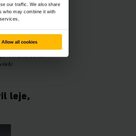
se our traffic. We also share
ers who may combine it with
 services.
et
Allow all cookies
til alle formål. Vores
 gaffeltrucks. Du kan
vilkår.
l leje,