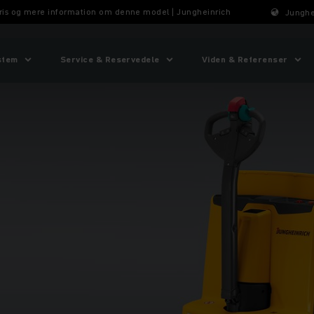
 Pris og mere information om denne model | Jungheinrich
Junghe
stem
Service & Reservedele
Viden & Referenser