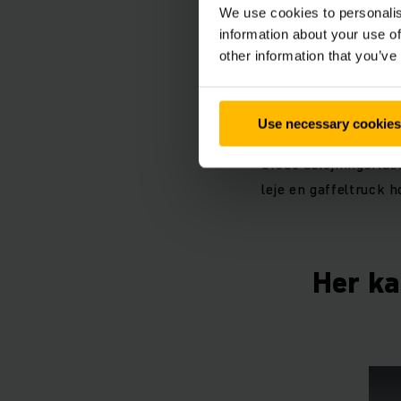
We use cookies to personalis
information about your use of
other information that you’ve
Lej en tru
Use necessary cookies
Hvis du ønsker at lej
brede udlejningsflåde
leje en gaffeltruck h
Her ka