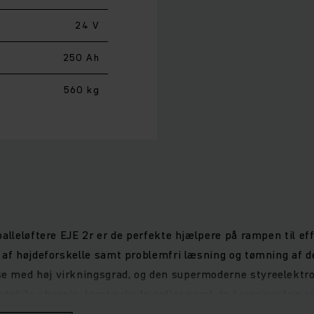
24 V
250 Ah
560 kg
alleløftere EJE 2r er de perfekte hjælpere på rampen til eff
af højdeforskelle samt problemfri læsning og tømning af den
 med høj virkningsgrad, og den supermoderne styreelektron
t stabile chassis, forstærkede gafler samt de berøringsfrie
r EJE-palleløfterne med udholdende batterier til intensive i