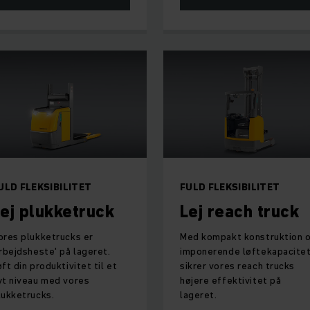
ULD FLEKSIBILITET
FULD FLEKSIBILITET
ej plukketruck
Lej reach truck
ores plukketrucks er
Med kompakt konstruktion 
arbejdsheste' på lageret.
imponerende løftekapacite
øft din produktivitet til et
sikrer vores reach trucks
yt niveau med vores
højere effektivitet på
lukketrucks.
lageret.