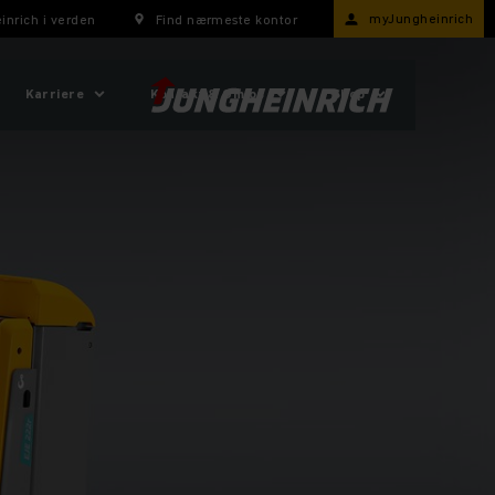
myJungheinrich
inrich i verden
Find nærmeste kontor
Karriere
Kontakt & Om os
Shop