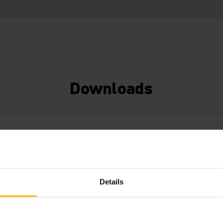
Downloads
sheet EJE 2r
(1,4 MB)
Details
csheet EJE 2r
(583,1 KB)