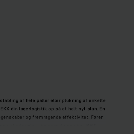
tabling af hele paller eller plukning af enkelte
 EKX din lagerlogistik op på et helt nyt plan. En
egenskaber og fremragende effektivitet. Fører
. Den patenterede svingningsdæmpning, RFID-
bejd siddende eller stående: Den rummelige