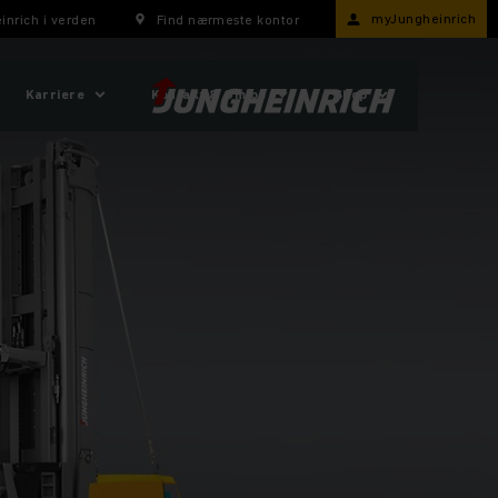
myJungheinrich
inrich i verden
Find nærmeste kontor
Karriere
Kontakt & Om os
Shop