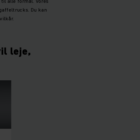
til alle formål. Vores
 gaffeltrucks. Du kan
vilkår.
l leje,