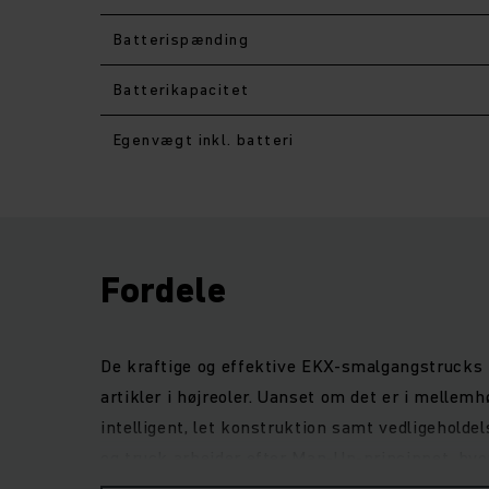
Batterispænding
Batterikapacitet
Egenvægt inkl. batteri
Fordele
De kraftige og effektive EKX-smalgangstrucks i s
artikler i højreoler. Uanset om det er i mellemh
intelligent, let konstruktion samt vedligehold
og truck arbejder efter Man-Up-princippet, hvo
gulvstyringen samt smarte assistentsystemer s