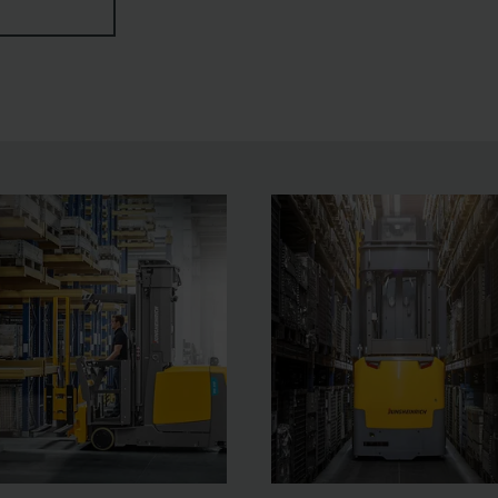
bare betjeningspult, store fralægningsområder samt alsidige 