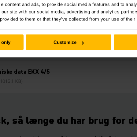
Downloads
e content and ads, to provide social media features and to analy
 our site with our social media, advertising and analytics partn
 provided to them or that they’ve collected from your use of their
defordele EKX 4/5
 only
Customize
(1,4 MB)
iske data EKX 4/5
(1015,1 KB)
ck, så længe du har brug for d