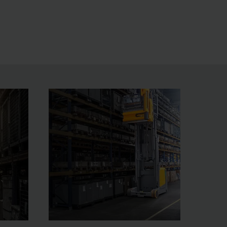
udstyrsmuligheder til individuel tilpasning til