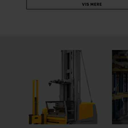
VIS MERE
førerplads overbeviser med sin elektrisk juster
dine lagerprocesser.