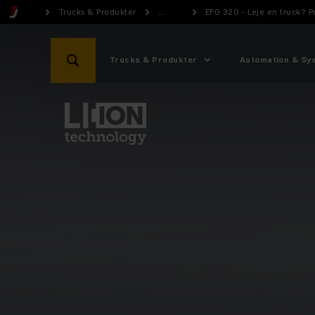
Trucks & Produkter
...
EFG 320 - Leje en truck? 
Trucks & Produkter
Automation & Sy