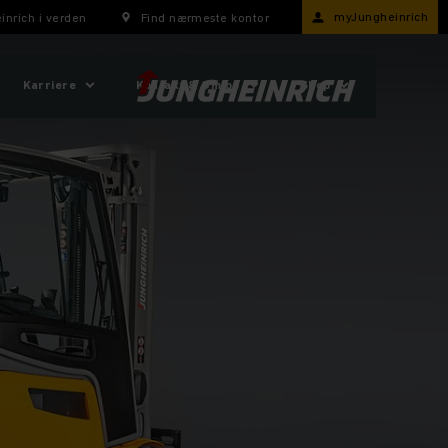
myJungheinrich
inrich i verden
Find nærmeste kontor
Karriere
Kontakt & Om os
Shop