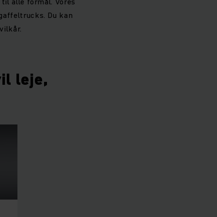
til alle formål. Vores
 gaffeltrucks. Du kan
vilkår.
l leje,