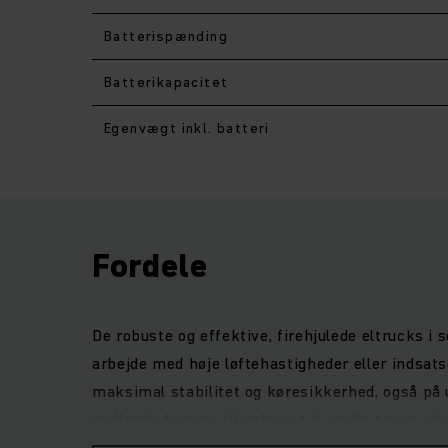
Batterispænding
Batterikapacitet
Egenvægt inkl. batteri
Fordele
De robuste og effektive, firehjulede eltrucks i 
arbejde med høje løftehastigheder eller indsat
maksimal stabilitet og køresikkerhed, også på u
mellemladninger til enhver tid, at din truck 
udsyn til lasten, og den smalle ratstamme sikr