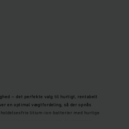
ghed – det perfekte valg til hurtigt, rentabelt
ver en optimal vægtfordeling, så der opnås
holdelsesfrie litium-ion-batterier med hurtige
en kompakte mast har brugeren et udmærket
arbejdet afslappet og ikke trættende.