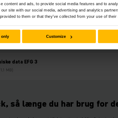
Downloads
e content and ads, to provide social media features and to analy
 our site with our social media, advertising and analytics partn
 provided to them or that they’ve collected from your use of their
defordele EFG 3
 only
Customize
(1,3 MB)
iske data EFG 3
(1,1 MB)
ck, så længe du har brug for d