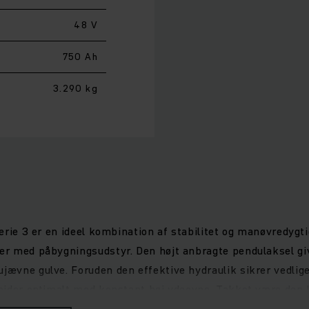
48 V
750 Ah
3.290 kg
serie 3 er en ideel kombination af stabilitet og manøvredygti
ser med påbygningsudstyr. Den højt anbragte pendulaksel gi
jævne gulve. Foruden den effektive hydraulik sikrer vedlige
arbejder optimalt med konstant høj ydeevne. Takket være d
er mere benplads. Fuldfarvedisplayet med høj opløsning gør 