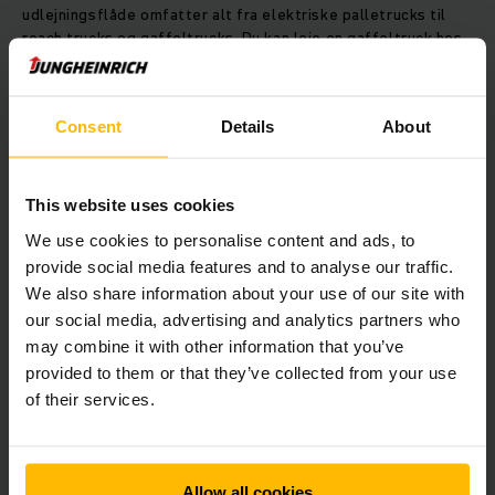
udlejningsflåde omfatter alt fra elektriske palletrucks til
reach trucks og gaffeltrucks. Du kan leje en gaffeltruck hos
os fra blot 1 dag og så længe du ønsker med fleksible
lejevilkår.
Consent
Details
About
Her kan du vælge, hvilken truck du
This website uses cookies
vil leje, direkte online
We use cookies to personalise content and ads, to
provide social media features and to analyse our traffic.
We also share information about your use of our site with
our social media, advertising and analytics partners who
may combine it with other information that you’ve
provided to them or that they’ve collected from your use
of their services.
Allow all cookies