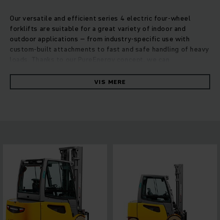
Our versatile and efficient series 4 electric four-wheel
forklifts are suitable for a great variety of indoor and
outdoor applications – from industry-specific use with
custom-built attachments to fast and safe handling of heavy
loads. Thanks to our PureEnergy concept, we can
significantly reduce energy consumption and guarantee
maximum efficiency through the most advanced 3-phase AC
VIS MERE
technology combined with compact control and hydraulic
units. Based on test results according to VDI cycle, our
series 4 EFG consume up to 10 per cent less energy than
comparable models. The compact lift mast with extended
field of vision lets your driver benefit from the best all-
round visibility available in the market. Other individually
adjustable controls guarantee flexibility and safety.
Ergonomically perfected and intuitively steerable, the
series 4 EFG trucks are our universal power horses for
demanding operations.