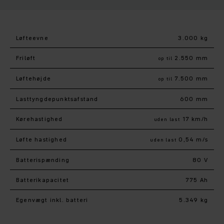
Løfteevne
3.000 kg
Friløft
2.550 mm
op til
Løftehøjde
7.500 mm
op til
Lasttyngdepunktsafstand
600 mm
Kørehastighed
17 km/h
uden last
Løfte hastighed
0,54 m/s
uden last
Batterispænding
80 V
Batterikapacitet
775 Ah
Egenvægt inkl. batteri
5.349 kg