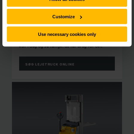
FULD FLEKSIBILITET
Customize
Lej el palleløfter
Vi udlejer el palleløftere til alle behov. Find den
Use necessary cookies only
rigtige el palleløftere til netop dit lager. Lej fra
kun 1 dag og så længe, du har brug for det.
SØG LEJETRUCK ONLINE