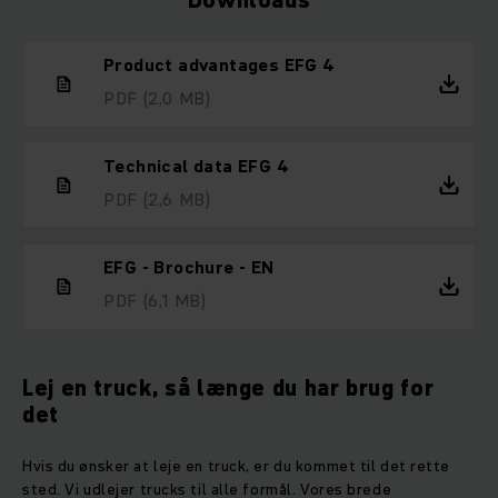
Downloads
Product advantages EFG 4
PDF
(2,0 MB)
Technical data EFG 4
PDF
(2,6 MB)
EFG - Brochure - EN
PDF
(6,1 MB)
Lej en truck, så længe du har brug for
det
Hvis du ønsker at leje en truck, er du kommet til det rette
sted. Vi udlejer trucks til alle formål. Vores brede