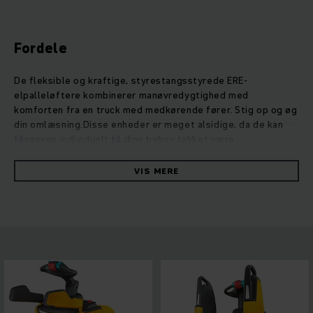
Fordele
De fleksible og kraftige, styrestangsstyrede ERE-
elpalleløftere kombinerer manøvredygtighed med
komforten fra en truck med medkørende fører. Stig op og øg
din omlæsning.Disse enheder er meget alsidige, da de kan
tilpasses individuelt til dine behov takket være
modulsystemet. På disse trucks kan du foretage utroligt
mange modifikationer til dine behov, lige fra den øgede
VIS MERE
effektivitet over mere sikkerhed og til udstyr til anvendelse
udenfor. For eksempel giver fire forskellige
platformsvarianter ergonomiske løsninger til dine
individuelle krav. ERE opnår sin høje hastighed og
acceleration med et ydelsesstærkt drivkoncept, og
resultatet er maksimal omlæsningskapacitet og en
energibesparelse på op til 33 %. Vores
vekselstrømsmotorer giver dig høj ydelse og hurtig
reaktionstid, uden at gå på kompromis med