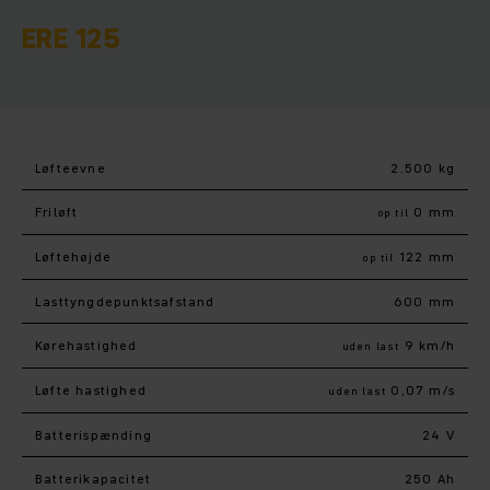
ERE 125
Løfteevne
2.500 kg
Friløft
0 mm
op til
Løftehøjde
122 mm
op til
Lasttyngdepunktsafstand
600 mm
Kørehastighed
9 km/h
uden last
Løfte hastighed
0,07 m/s
uden last
Batterispænding
24 V
Batterikapacitet
250 Ah