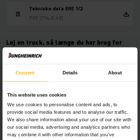
Tekniske data ERE 1/2
PDF
(714,8 KB)
Lej en truck, så længe du har brug for
det
Hvis du ønsker at leje en truck, er du kommet til det rette
sted. Vi udlejer trucks til alle formål. Vores brede
Consent
Details
About
udlejningsflåde omfatter alt fra elektriske palletrucks til
reach trucks og gaffeltrucks. Du kan leje en gaffeltruck hos
os fra blot 1 dag og så længe du ønsker med fleksible
This website uses cookies
lejevilkår.
We use cookies to personalise content and ads, to
provide social media features and to analyse our traffic.
We also share information about your use of our site with
Her kan du vælge, hvilken truck du
our social media, advertising and analytics partners who
vil leje, direkte online
may combine it with other information that you’ve