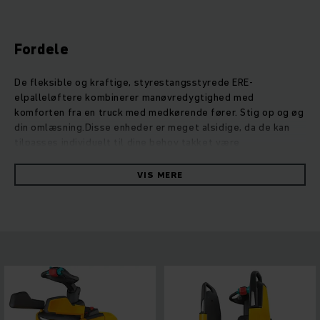
Fordele
De fleksible og kraftige, styrestangsstyrede ERE-
elpalleløftere kombinerer manøvredygtighed med
komforten fra en truck med medkørende fører. Stig op og øg
din omlæsning.Disse enheder er meget alsidige, da de kan
tilpasses individuelt til dine behov takket være
modulsystemet. På disse trucks kan du foretage utroligt
mange modifikationer til dine behov, lige fra den øgede
VIS MERE
effektivitet over mere sikkerhed og til udstyr til anvendelse
udenfor. For eksempel giver fire forskellige
platformsvarianter ergonomiske løsninger til dine
individuelle krav. ERE opnår sin høje hastighed og
acceleration med et ydelsesstærkt drivkoncept, og
resultatet er maksimal omlæsningskapacitet og en
energibesparelse på op til 33 %. Vores
vekselstrømsmotorer giver dig høj ydelse og hurtig
reaktionstid, uden at gå på kompromis med