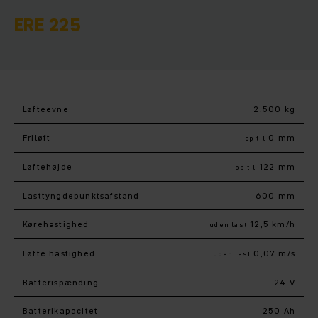
ERE 225
Løfteevne
2.500 kg
Friløft
0 mm
op til
Løftehøjde
122 mm
op til
Lasttyngdepunktsafstand
600 mm
Kørehastighed
12,5 km/h
uden last
Løfte hastighed
0,07 m/s
uden last
Batterispænding
24 V
Batterikapacitet
250 Ah