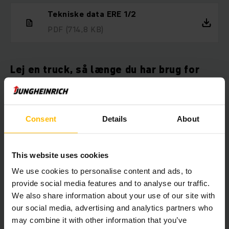
Tekniske data ERE 1/2
PDF
(714,8 KB)
Lej en truck, så længe du har brug for
det
Hvis du ønsker at leje en truck, er du kommet til det rette
sted. Vi udlejer trucks til alle formål. Vores brede
Consent
Details
About
udlejningsflåde omfatter alt fra elektriske palletrucks til
reach trucks og gaffeltrucks. Du kan leje en gaffeltruck hos
os fra blot 1 dag og så længe du ønsker med fleksible
This website uses cookies
lejevilkår.
We use cookies to personalise content and ads, to
provide social media features and to analyse our traffic.
We also share information about your use of our site with
Her kan du vælge, hvilken truck du
our social media, advertising and analytics partners who
vil leje, direkte online
may combine it with other information that you’ve