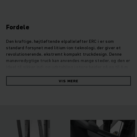
Fordele
Den kraftige, højtløftende elpalleløfter ERC i er som
standard forsynet med litium-ion-teknologi, der giver et
revolutionerende, ekstremt kompakt truckdesign. Denne
manøvredygtige truck kan anvendes mange steder, og den er
ideel til sikker ind- og udstabling i store højder på op til 6 m.
Den transporterer varer over mellemlange til lange
strækninger og er egnet til plukning. Med høje
VIS MERE
kørehastigheder, en hurtig acceleration og en fantastisk
restløfteevne øges effektiviteten. Stable-
assistentsystemer giver en enkel, sikker håndtering af
lasten. Den perfekte ergonomi opnås med den stabile,
dæmpede ståplade og smartPILOT med automatisk
centrering, der gør det muligt at styre trucken med én hånd.
Takket være det fine udsyn gennem masten og
panoramaruden (tilvalg) i sikkerhedstaget har føreren hele