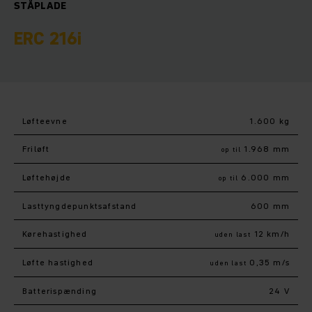
STÅPLADE
ERC 216i
Løfteevne
1.600 kg
Friløft
1.968 mm
op til
Løftehøjde
6.000 mm
op til
Lasttyngdepunktsafstand
600 mm
Kørehastighed
12 km/h
uden last
Løfte hastighed
0,35 m/s
uden last
Batterispænding
24 V