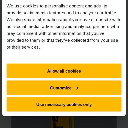
We use cookies to personalise content and ads, to
Hvis du ønsker at leje en truck, er du kommet til det rette
provide social media features and to analyse our traffic.
sted. Vi udlejer trucks til alle formål. Vores brede
udlejningsflåde omfatter alt fra elektriske palletrucks til
We also share information about your use of our site with
reach trucks og gaffeltrucks. Du kan leje en gaffeltruck hos
our social media, advertising and analytics partners who
os fra blot 1 dag og så længe du ønsker med fleksible
may combine it with other information that you’ve
lejevilkår.
provided to them or that they’ve collected from your use
of their services.
Her kan du vælge, hvilken truck du
vil leje, direkte online
Allow all cookies
Customize
Use necessary cookies only