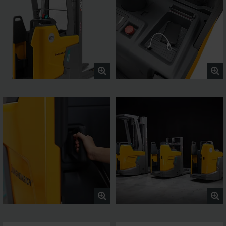
tiden et godt overblik over stablingen. Stort udvalg af
ekstraudstyr og tilbehør.