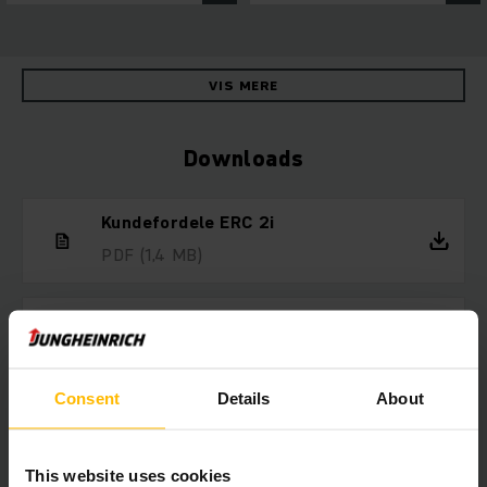
VIS MERE
Downloads
Kundefordele ERC 2i
PDF
(1,4 MB)
Tekniske data ERC 2i
PDF
(676,5 KB)
Consent
Details
About
Lej en truck, så længe du har brug for
det
This website uses cookies