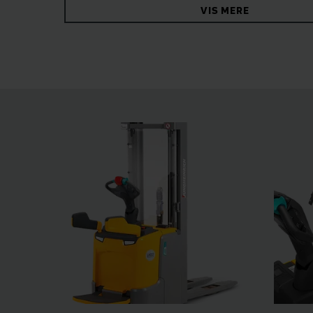
VIS MERE
assistentsystemer som tilvalg samt operation
sikkerhed og effektivitet på lageret.