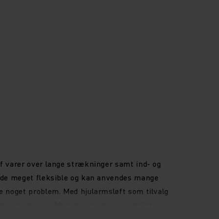
af varer over lange strækninger samt ind- og
r de meget fleksible og kan anvendes mange
ke noget problem. Med hjularmsløft som tilvalg
elig hurtigere. Med den stærke og særligt
ere giver både firehjulskonceptet og