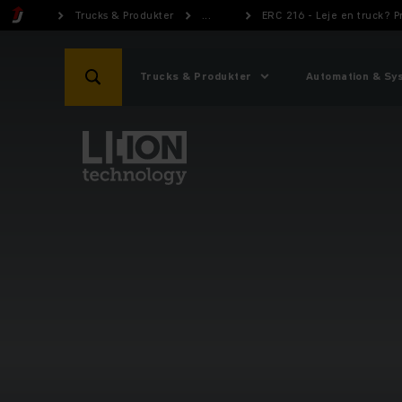
Trucks & Produkter
...
ERC 216 - Leje en truck? 
Trucks & Produkter
Automation & Sy