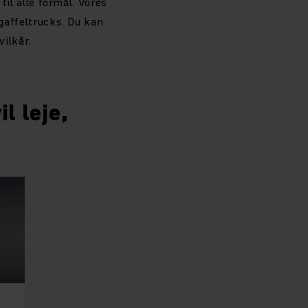
til alle formål. Vores
 gaffeltrucks. Du kan
vilkår.
l leje,