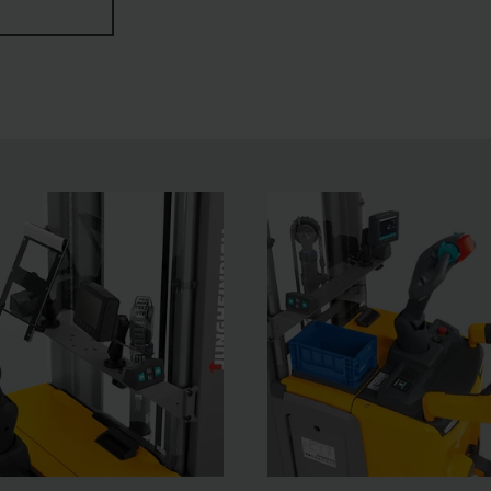
CONTROL-systemet, der advarer om overbelastning, eller lø