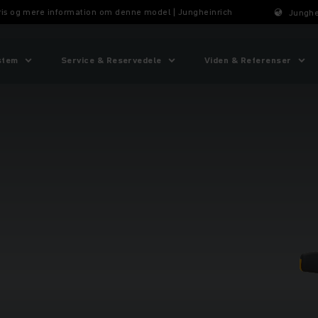
Pris og mere information om denne model | Jungheinrich
Junghe
stem
Service & Reservedele
Viden & Referenser