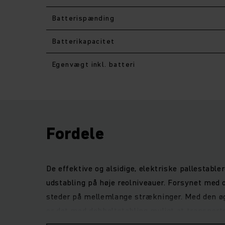
Batterispænding
Batterikapacitet
Egenvægt inkl. batteri
Fordele
De effektive og alsidige, elektriske pallestab
udstabling på høje reolniveauer. Forsynet med 
steder på mellemlange strækninger. Med den øge
er det med dobbeltstabling muligt at transport
præcise løftemotor løftes og sænkes laster blød