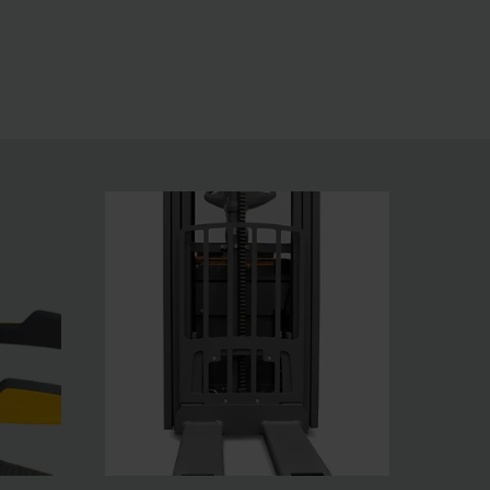
ftehøjdeforvalget positionCONTROL øget