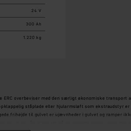
24 V
300 Ah
1.220 kg
lere ERC overbeviser med den særligt økonomiske transport 
opklappelig ståplade eller hjularmsløft som ekstraudstyr e
de frihøjde til gulvet er ujævnheder i gulvet og ramper ik
ere to paller på samme tid, så vareomlæsningen gøres betyd
t og materialeskånende i løftehøjder op til 6 meter. Endvid