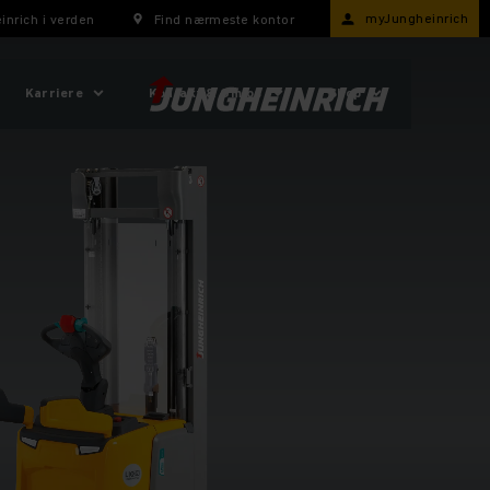
myJungheinrich
inrich i verden
Find nærmeste kontor
Karriere
Kontakt & Om os
Shop