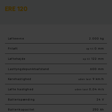
ERE 120
Løfteevne
2.000 kg
Friløft
0 mm
op til
Løftehøjde
122 mm
op til
Lasttyngdepunktsafstand
600 mm
Kørehastighed
9 km/h
uden last
Løfte hastighed
0,04 m/s
uden last
Batterispænding
24 V
Batterikapacitet
250 Ah