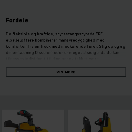
Fordele
De fleksible og kraftige, styrestangsstyrede ERE-
elpalleløftere kombinerer manøvredygtighed med
komforten fra en truck med medkørende fører. Stig op og øg
din omlæsning.Disse enheder er meget alsidige, da de kan
tilpasses individuelt til dine behov takket være
modulsystemet. På disse trucks kan du foretage utroligt
mange modifikationer til dine behov, lige fra den øgede
VIS MERE
effektivitet over mere sikkerhed og til udstyr til anvendelse
udenfor. For eksempel giver fire forskellige
platformsvarianter ergonomiske løsninger til dine
individuelle krav. ERE opnår sin høje hastighed og
acceleration med et ydelsesstærkt drivkoncept, og
resultatet er maksimal omlæsningskapacitet og en
energibesparelse på op til 33 %. Vores
vekselstrømsmotorer giver dig høj ydelse og hurtig
reaktionstid, uden at gå på kompromis med