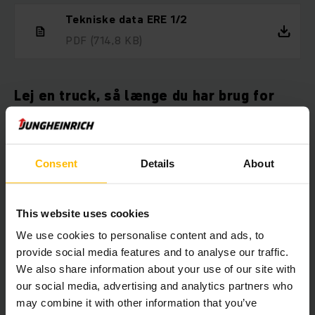
Tekniske data ERE 1/2
PDF
(714,8 KB)
Lej en truck, så længe du har brug for
det
Hvis du ønsker at leje en truck, er du kommet til det rette
sted. Vi udlejer trucks til alle formål. Vores brede
Consent
Details
About
udlejningsflåde omfatter alt fra elektriske palletrucks til
reach trucks og gaffeltrucks. Du kan leje en gaffeltruck hos
os fra blot 1 dag og så længe du ønsker med fleksible
This website uses cookies
lejevilkår.
We use cookies to personalise content and ads, to
provide social media features and to analyse our traffic.
We also share information about your use of our site with
Her kan du vælge, hvilken truck du
our social media, advertising and analytics partners who
vil leje, direkte online
may combine it with other information that you’ve