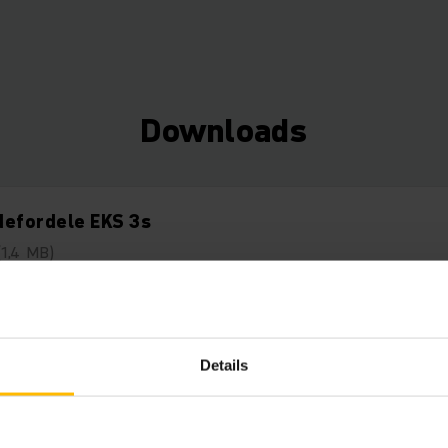
Downloads
defordele EKS 3s
(1,4 MB)
iske data EKS 3s
Details
(811,9 KB)