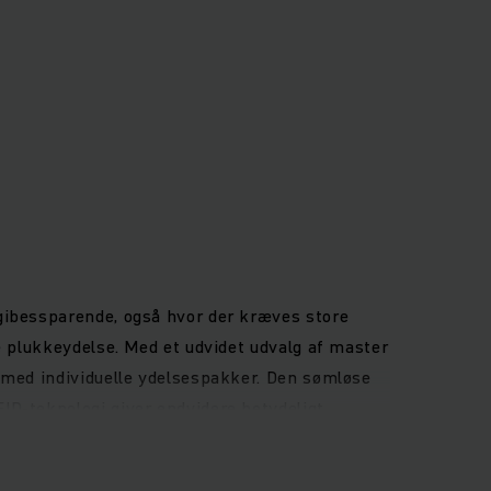
gibessparende, også hvor der kræves store
e plukkeydelse. Med et udvidet udvalg af master
 med individuelle ydelsespakker. Den sømløse
ID-teknologi giver endvidere betydeligt
og dermed reducerer energitabet. Uanset om det
du den højeste plukkeydelse og optimal