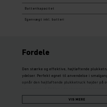
Batterikapacitet
Egenvægt inkl. batteri
Fordele
Den stærke og effektive, højtløftende plukket
ydelser. Perfekt egnet til anvendelse i smalga
opnår den højtløftende plukketruck højder på o
integrering af EKS’en i dit eksisterende lage
hurtigere processer. Hjertet i den nye generat
VIS MERE
er med kraftig litium-ion-effekt eller blysyre