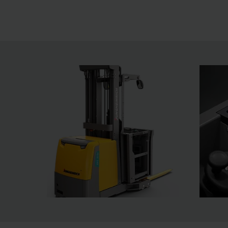
pladsudnyttelse og energieffektivitet.