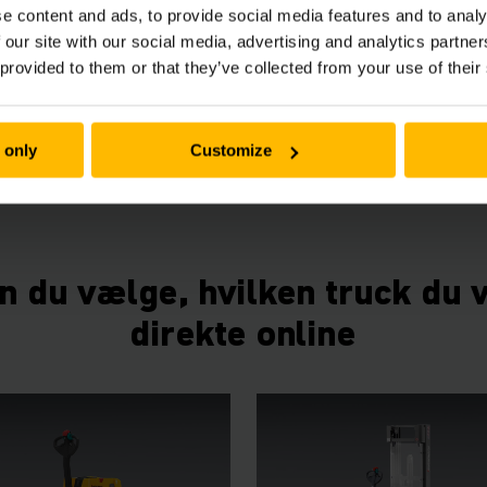
e content and ads, to provide social media features and to analy
ck, så længe du har brug for d
 our site with our social media, advertising and analytics partn
 provided to them or that they’ve collected from your use of their
e en truck, er du kommet til det rette sted. Vi udlejer trucks 
 omfatter alt fra elektriske palletrucks til reach trucks og
 only
Customize
os os fra blot 1 dag og så længe du ønsker med fleksible leje
n du vælge, hvilken truck du vi
direkte online