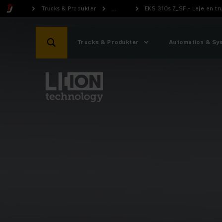
Trucks & Produkter
...
EKS 310s Z_SF - Leje en t
Trucks & Produkter
Automation & Sy