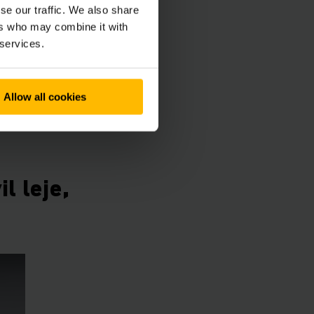
se our traffic. We also share
et
ers who may combine it with
 services.
til alle formål. Vores
 gaffeltrucks. Du kan
Allow all cookies
vilkår.
l leje,