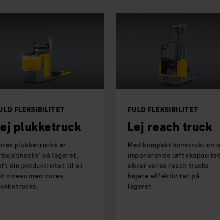
ULD FLEKSIBILITET
FULD FLEKSIBILITET
ej plukketruck
Lej reach truck
ores plukketrucks er
Med kompakt konstruktion 
arbejdsheste' på lageret.
imponerende løftekapacite
øft din produktivitet til et
sikrer vores reach trucks
yt niveau med vores
højere effektivitet på
lukketrucks.
lageret.