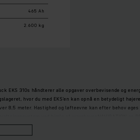
465 Ah
2.600 kg
ruck EKS 310s håndterer alle opgaver overbevisende og ener
ngslageret, hvor du med EKS’en kan opnå en betydeligt højer
ver 8,5 meter. Hastighed og løfteevne kan efter behov øges
rforvaltningssystem ved hjælp af warehouseNAVIGATION og RF
ion er synkron-reluktansmotoren, der øger virkningsgraden 
batterier og 2Shifts1Charge-garantien: Med vores EKS opnår 