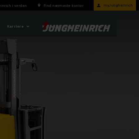
myJungheinrich
inrich i verden
Find nærmeste kontor
Karriere
Kontakt & Om os
Shop