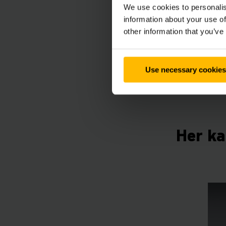
We use cookies to personalis
Lej en tru
information about your use of
other information that you’ve
Hvis du ønsker at lej
brede udlejningsflåde
Use necessary cookies
leje en gaffeltruck h
Her ka