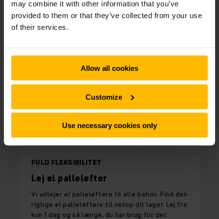
Her kan du vælge, hvilken truck du
may combine it with other information that you’ve
vil leje, direkte online
provided to them or that they’ve collected from your use
of their services.
Allow all cookies
Customize
Use necessary cookies only
FULD FLEKSIBILITET
Lej el palleløfter
Vi udlejer el palleløftere til alle behov. Find den
rigtige el palleløftere til netop dit lager. Lej fra
kun 1 dag og så længe, du har brug for det.