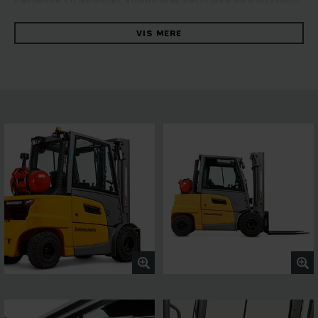
hældende strækninger, kombineres høj styrke med maksimal
stabilitet. De robuste stablere overbeviser med hurtig og
pålidelig manøvrering og højeste energieffektivitet. Det
VIS MERE
klarer det hydrostatiske drivkoncept, der kombinerer høj
køre- og mastydelse med fantastiske køreegenskaber. Drag
fordel af en konstant høj omlæsningskapacitet,
vedligeholdelsesvenlighed og førsteklasses kørekomfort.
Kan tilpasses fleksibelt til mange forskellige behov med et
4-tommers display og fem køreprogrammer at vælge
imellem samt assistentsystemer, der let kan tilknyttes via
en grænseflade. Panoramataget giver optimalt udsyn hele
vejen rundt. På den måde garanteres sikkert og præcist
arbejde i enhver situation.