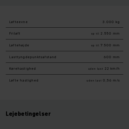
Løfteevne
3.000 kg
Friløft
2.550 mm
op til
Løftehøjde
7.500 mm
op til
Lasttyngdepunktsafstand
600 mm
Kørehastighed
22 km/h
uden last
Løfte hastighed
0,56 m/s
uden last
Lejebetingelser