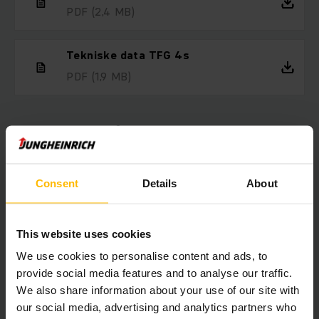
PDF
(2,4 MB)
Tekniske data TFG 4s
PDF
(1,9 MB)
Lej en truck, så længe du har brug for
det
Hvis du ønsker at leje en truck, er du kommet til det rette
Consent
Details
About
sted. Vi udlejer trucks til alle formål. Vores brede
udlejningsflåde omfatter alt fra elektriske palletrucks til
reach trucks og gaffeltrucks. Du kan leje en gaffeltruck hos
This website uses cookies
os fra blot 1 dag og så længe du ønsker med fleksible
We use cookies to personalise content and ads, to
lejevilkår.
provide social media features and to analyse our traffic.
We also share information about your use of our site with
our social media, advertising and analytics partners who