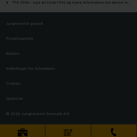
TFG S30s - Leje en truck? Pris og mere information om denne model | Jungheinrich
Jungheinrich globalt
Privatlivspolitik
Kolofon
Indstillinger for nyhedsbrev
Cookies
OpenLine
© 2026 Jungheinrich Danmark A/S