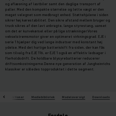
og aflæsning af lastbiler samt den daglige transport af
paller. Med den kompakte størrelse og lette vægt er den
meget velegnet som medbragt enhed. Støttehjulene i siden
sikrer høj kørestabilitet. Den sikre afstand mellem bruger og
truck sikres af den lavt anbragte, lange styrestang, uanset
om det er kurvekørsel eller på lige strækninger.Vores
vekselstrømsmotor giver en optimeret virkningsgrad. EJE i
serie 1 hjælper dig ved lange indsatser med konstant høj
ydelse. Med det hurtige batteriskift fra siden, der kan fås
som tilvalg fra EJE 116, er EJE 1 også en effektiv ledsager i
flerholdsdrift. De holdbare blysyrebatterier reducerer
driftsomkostningerne.Denne nye generation af Jungheinrichs
klassiker er således topproduktet i dette segment.
Funktioner
Mediebibliotek
Modeloversigt
Downloads
Fordele