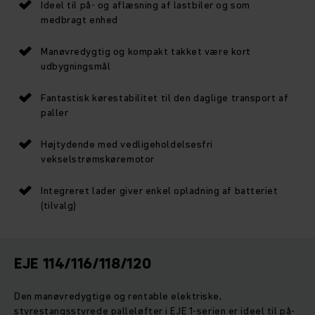
Ideel til på- og aflæsning af lastbiler og som
medbragt enhed
Manøvredygtig og kompakt takket være kort
udbygningsmål
Fantastisk kørestabilitet til den daglige transport af
paller
Højtydende med vedligeholdelsesfri
vekselstrømskøremotor
Integreret lader giver enkel opladning af batteriet
(tilvalg)
EJE 114/116/118/120
Den manøvredygtige og rentable elektriske,
styrestangsstyrede palleløfter i EJE 1-serien er ideel til på-