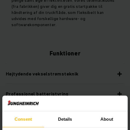
penge samt øge effektiviteten. Vores telematikboks
(fra fabrikken) giver dig en gratis startpakke til
håndtering af din truckflåde, som fleksibelt kan
udvides med forskellige hardware- og
softwarekomponenter.
Funktioner
Højtydende vekselstrømsteknik
Professionel batteristyring
Optimal kørsel i kurver
Consent
Details
About