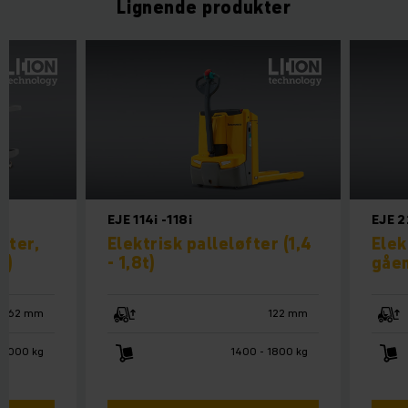
Lignende produkter
EJE 114i -118i
EJE 2
fter,
Elektrisk palleløfter (1,4
Elek
t)
- 1,8t)
gåen
662 mm
122 mm
2000 kg
1400 - 1800 kg