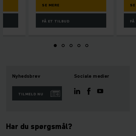
SE MERE
SE
FÅ ET TILBUD
FÅ
Nyhedsbrev
Sociale medier
TILMELD NU
Har du spørgsmål?