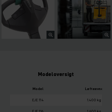
Modeloversigt
Model
Løfteevne
EJE 114
1.400 kg
EJE 116
1.600 kg