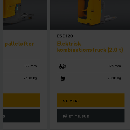
ESE 120
El palleløfter
Elektrisk
kombinationstruck (2,0 t)
122 mm
125 mm
2500 kg
2000 kg
SE MERE
BUD
FÅ ET TILBUD