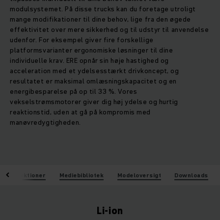
modulsystemet. På disse trucks kan du foretage utroligt
mange modifikationer til dine behov, lige fra den øgede
effektivitet over mere sikkerhed og til udstyr til anvendelse
udenfor. For eksempel giver fire forskellige
platformsvarianter ergonomiske løsninger til dine
individuelle krav. ERE opnår sin høje hastighed og
acceleration med et ydelsesstærkt drivkoncept, og
resultatet er maksimal omlæsningskapacitet og en
energibesparelse på op til 33 %. Vores
vekselstrømsmotorer giver dig høj ydelse og hurtig
reaktionstid, uden at gå på kompromis med
manøvredygtigheden.
Funktioner
Mediebibliotek
Modeloversigt
Downloads
Li-ion