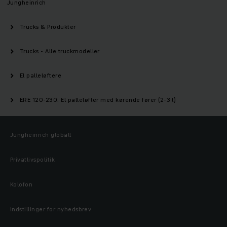
Jungheinrich
Trucks & Produkter
Trucks - Alle truckmodeller
El palleløftere
ERE 120-230: El palleløfter med kørende fører (2-3 t)
Jungheinrich globalt
Privatlivspolitik
Kolofon
Indstillinger for nyhedsbrev