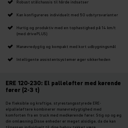
Robust stålchassis til hårde indsatser
Kan konfigureres individuelt med 50 udstyrsvarianter
Hurtig og produktiv med en tophastighed på 14 km/t
(med drivePLUS)
Manøvredygtig og kompakt med kort udbygningsmål
Intelligente assistentsystemer øger sikkerheden
ERE 120-230: El palleløfter med kørende
fører (2-3 t)
De fleksible og kraftige, styrestangsstyrede ERE-
elpalleløftere kombinerer manøvredygtighed med
komforten fra en truck med medkørende fører. Stig op og øg
din omlæsning.Disse enheder er meget alsidige, da de kan
tilpasses individuelt til dine behov takket være