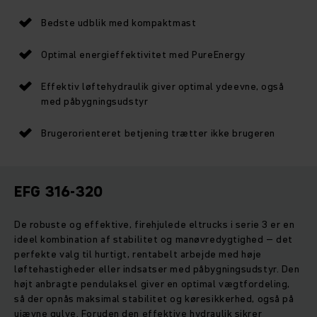
Bedste udblik med kompaktmast
Optimal energieffektivitet med PureEnergy
Effektiv løftehydraulik giver optimal ydeevne, også
med påbygningsudstyr
Brugerorienteret betjening trætter ikke brugeren
EFG 316-320
De robuste og effektive, firehjulede eltrucks i serie 3 er en
ideel kombination af stabilitet og manøvredygtighed – det
perfekte valg til hurtigt, rentabelt arbejde med høje
løftehastigheder eller indsatser med påbygningsudstyr. Den
højt anbragte pendulaksel giver en optimal vægtfordeling,
så der opnås maksimal stabilitet og køresikkerhed, også på
ujævne gulve. Foruden den effektive hydraulik sikrer