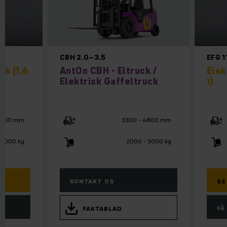
CBH 2.0–3.5
EFG 1
ck (1,6
AntOn CBH - Eltruck /
Elek
Elektrisk Gaffeltruck
t)
6500 mm
3300 - 4800 mm
 3000 kg
2000 - 3000 kg
KONTAKT OS
SE
FÅ
FAKTABLAD