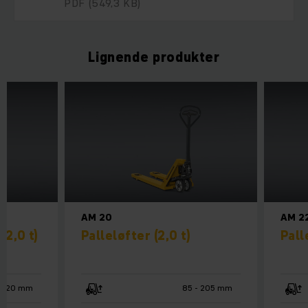
PDF
(549,3 KB)
Lignende produkter
AM 20
AM 2
(2,0 t)
Palleløfter (2,0 t)
Pall
120 mm
85 - 205 mm