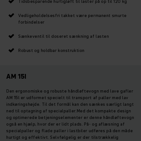
Tidsbesparende hurtigløft til laster på op til 120 kg
Vedligeholdelsesfri takket være permanent smurte
forbindelser
Sænkeventil til doseret sænkning af lasten
Robust og holdbar konstruktion
AM 15I
Den ergonomiske og robuste håndløftevogn med lave gafler
AM 15l er udformet specielt til transport af paller med lav
indkøringshøjde. Til det formål kan den sænkes særligt langt
ned til optagning af specialpaller.Med det kompakte design
og optimerede betjeningselementer er denne håndløftevogn
også en hjælp, hvor der er lidt plads. På- og aflæsning af
specialpaller og flade paller i lastbiler udføres på den måde
hurtigt og effektivt. Selvfølgelig er der tilstrækkelig