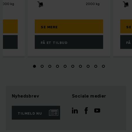
2000 kg
2000 kg
SE MERE
SE
FÅ ET TILBUD
FÅ
Nyhedsbrev
Sociale medier
TILMELD NU