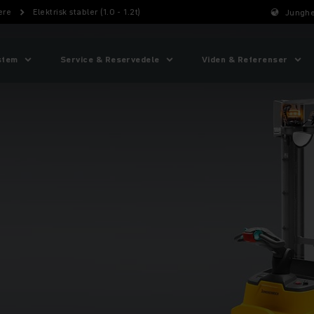
ere
Elektrisk stabler (1.0 - 1.2t)
Junghe
stem
Service & Reservedele
Viden & Referenser