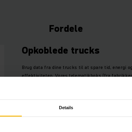
Fordele
Opkoblede trucks
Brug data fra dine trucks til at spare tid, energi
effektiviteten. Vores telematikboks (fra fabrikken
startpakke til håndtering af din truckflåde, som f
udvides med forskellige hardware- og softwarek
Details