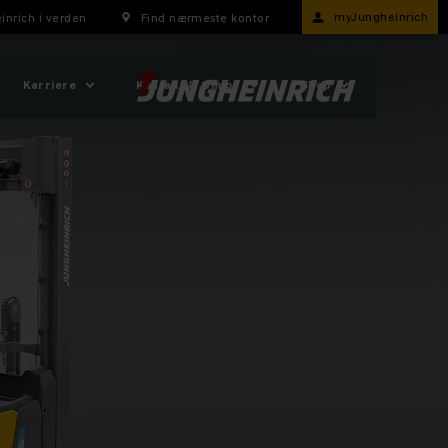
myJungheinrich
inrich i verden
Find nærmeste kontor
Karriere
Kontakt & Om os
Shop