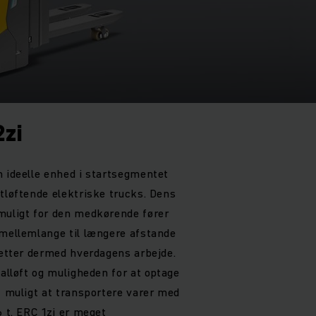
2zi
n ideelle enhed i startsegmentet
jtløftende elektriske trucks. Dens
muligt for den medkørende fører
 mellemlange til længere afstande
 letter dermed hverdagens arbejde.
ialløft og muligheden for at optage
t muligt at transportere varer med
6 t. ERC 1zi er meget