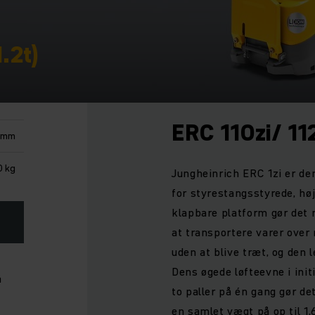
1.2t)
ERC 110zi/ 11
 mm
0 kg
Jungheinrich ERC 1zi er de
for styrestangsstyrede, hø
klapbare platform gør det 
at transportere varer over
uden at blive træt, og den
Dens øgede løfteevne i init
a
to paller på én gang gør de
en samlet vægt på op til 1,