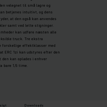
en velegnet til små lagre og
an betjenes intuitivt, og dens
etyder, at den også kan anvendes
ler samt ved lette stigninger.
omheder kan udføre næsten alle
ksible truck. Tre ekstra
e forskellige effektklasser med
, at ERC 1zi kan udstyres efter den
at den kan oplades i enhver
a bare 1,5 time.
sigt
Downloads