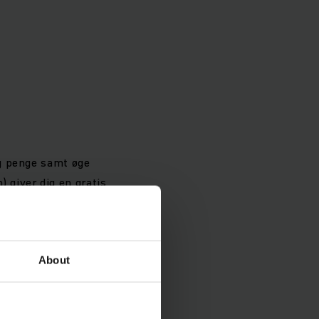
 og penge samt øge
) giver dig en gratis
leksibelt kan
omponenter.
About