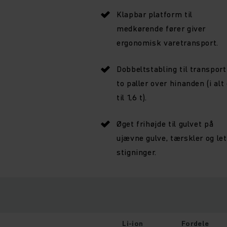
Klapbar platform til
medkørende fører giver
ergonomisk varetransport.
Dobbeltstabling til transport
to paller over hinanden (i alt
til 1,6 t).
Øget frihøjde til gulvet på
ujævne gulve, tærskler og let
stigninger.
Li-ion
Fordele