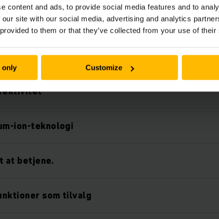
Funktioner
e content and ads, to provide social media features and to analy
 our site with our social media, advertising and analytics partn
 provided to them or that they’ve collected from your use of their
leksibelt arbejde
 only
Customize
fektivitet
um-ion-teknologi
et at betjene.
nktioner som tilvalg