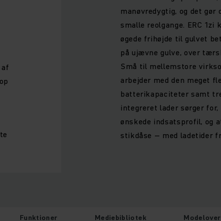
manøvredygtig, og det gør d
smalle reolgange. ERC 1zi k
øgede frihøjde til gulvet b
på ujævne gulve, over tærsk
Små til mellemstore virks
 af
arbejder med den meget fle
 op
batterikapaciteter samt tr
integreret lader sørger for
ønskede indsatsprofil, og 
te
stikdåse – med ladetider fr
Funktioner
Mediebibliotek
Modelover