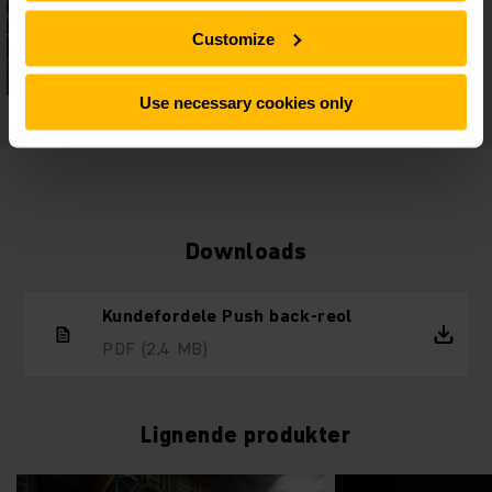
Customize
Use necessary cookies only
Downloads
Kundefordele Push back-reol
PDF
(2,4 MB)
Lignende produkter