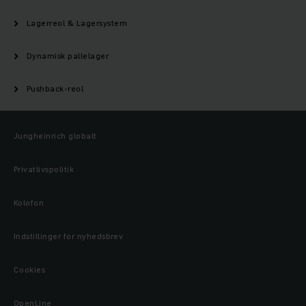
Lagerreol & Lagersystem
Dynamisk pallelager
Pushback-reol
Jungheinrich globalt
Privatlivspolitik
Kolofon
Indstillinger for nyhedsbrev
Cookies
OpenLine