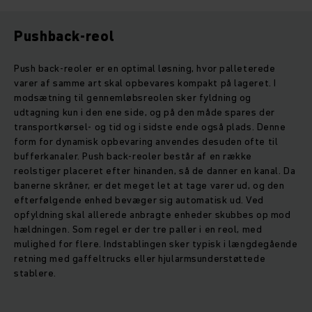
Pushback-reol
Push back-reoler er en optimal løsning, hvor palleterede
varer af samme art skal opbevares kompakt på lageret. I
modsætning til gennemløbsreolen sker fyldning og
udtagning kun i den ene side, og på den måde spares der
transportkørsel- og tid og i sidste ende også plads. Denne
form for dynamisk opbevaring anvendes desuden ofte til
bufferkanaler. Push back-reoler består af en række
reolstiger placeret efter hinanden, så de danner en kanal. Da
banerne skråner, er det meget let at tage varer ud, og den
efterfølgende enhed bevæger sig automatisk ud. Ved
opfyldning skal allerede anbragte enheder skubbes op mod
hældningen. Som regel er der tre paller i en reol, med
mulighed for flere. Indstablingen sker typisk i længdegående
retning med gaffeltrucks eller hjularmsunderstøttede
stablere.