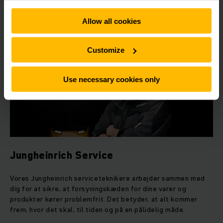
Allow all cookies
SE MERE
Customize
Use necessary cookies only
Jungheinrich Service
Vores Jungheinrich serviceteknikere arbejder sammen med
dig for at sikre, at forsyningskæden for dine varer og
produkter kører problemfrit. Det betyder, at alt kommer
frem, hvor det skal, til tiden og på en pålidelig måde.