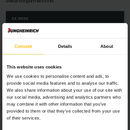
omkostningseffektivitet.
SE MERE
Consent
Details
About
This website uses cookies
We use cookies to personalise content and ads, to
provide social media features and to analyse our traffic.
We also share information about your use of our site with
Sundhed & Sikkerhed
our social media, advertising and analytics partners who
may combine it with other information that you’ve
Fra førerkurser til ”SAFEwalk”: Jungheinrich tilbyder
provided to them or that they’ve collected from your use
forskellige servicetilbud, der kan øge sikkerheden på dit
of their services.
lager. Truckførerens helbred er i fokus. Alle oplysninger om
forebyggelse af ulykker finder du her.