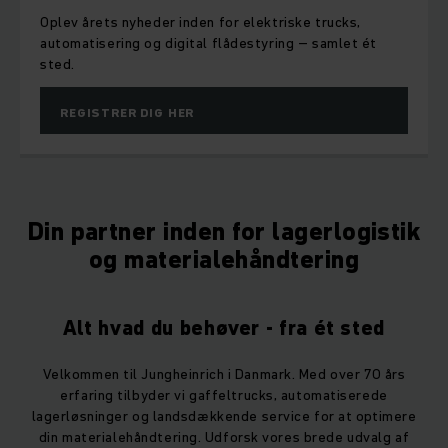
vælger du den rette løsning
Er det bedst at købe, leje eller vælge en brugt tr
Få overblik over fordele, ulemper og økonomi i vo
guide til den rigtige løsning.
SE MERE
Din partner inden for lagerlogistik
og materialehåndtering
Alt hvad du behøver - fra ét sted
Velkommen til Jungheinrich i Danmark. Med over 70 års
erfaring tilbyder vi gaffeltrucks, automatiserede
lagerløsninger og landsdækkende service for at optimere
din materialehåndtering. Udforsk vores brede udvalg af