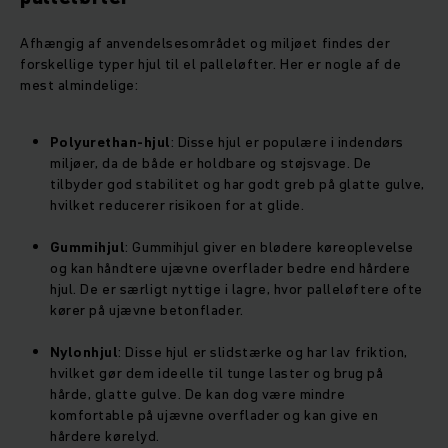
Afhængig af anvendelsesområdet og miljøet findes der
forskellige typer hjul til el palleløfter. Her er nogle af de
mest almindelige:
Polyurethan-hjul
: Disse hjul er populære i indendørs
miljøer, da de både er holdbare og støjsvage. De
tilbyder god stabilitet og har godt greb på glatte gulve,
hvilket reducerer risikoen for at glide.
Gummihjul
: Gummihjul giver en blødere køreoplevelse
og kan håndtere ujævne overflader bedre end hårdere
hjul. De er særligt nyttige i lagre, hvor palleløftere ofte
kører på ujævne betonflader.
Nylonhjul
: Disse hjul er slidstærke og har lav friktion,
hvilket gør dem ideelle til tunge laster og brug på
hårde, glatte gulve. De kan dog være mindre
komfortable på ujævne overflader og kan give en
hårdere kørelyd.