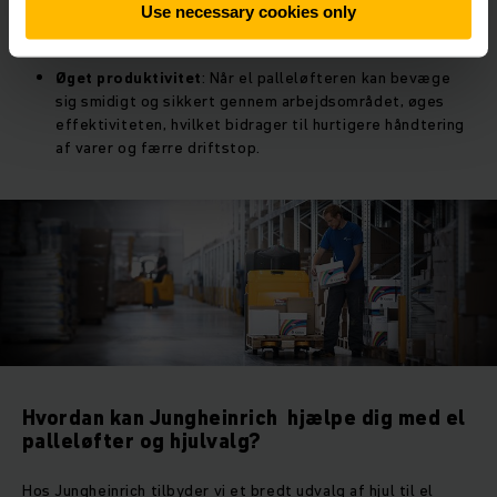
komponenter og reducere behovet for hyppig
Use necessary cookies only
vedligeholdelse og reparation.
Øget produktivitet
: Når el palleløfteren kan bevæge
sig smidigt og sikkert gennem arbejdsområdet, øges
effektiviteten, hvilket bidrager til hurtigere håndtering
af varer og færre driftstop.
Hvordan kan Jungheinrich hjælpe dig med el
palleløfter og hjulvalg?
Hos Jungheinrich tilbyder vi et bredt udvalg af hjul til el