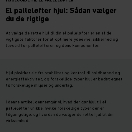
HJULGUIDE TIL EL PALLELØFTER
El palleløfter hjul: Sådan vælger
du de rigtige
At vælge de rette hjul til din el palleløfter er en af de
vigtigste faktorer for at optimere ydeevne, sikkerhed og
levetid for palleløfteren og dens komponenter.
Hjul påvirker alt fra stabilitet og kontrol til holdbarhed og
energieffektivitet, og forskellige typer hjul er bedst egnet
til forskellige miljøer og underlag.
I denne artikel gennemgår vi, hvad der gør hjul til
el
palleløfter
unikke, hvilke forskellige typer der er
tilgængelige, og hvordan du vælger de rette hjul til din
virksomhed.