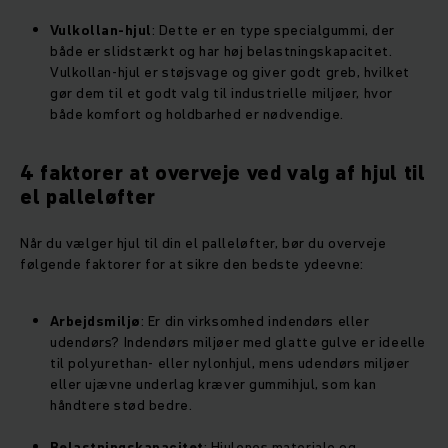
Vulkollan-hjul
: Dette er en type specialgummi, der
både er slidstærkt og har høj belastningskapacitet.
Vulkollan-hjul er støjsvage og giver godt greb, hvilket
gør dem til et godt valg til industrielle miljøer, hvor
både komfort og holdbarhed er nødvendige.
4 faktorer at overveje ved valg af hjul til
el palleløfter
Når du vælger hjul til din el palleløfter, bør du overveje
følgende faktorer for at sikre den bedste ydeevne:
Arbejdsmiljø
: Er din virksomhed indendørs eller
udendørs? Indendørs miljøer med glatte gulve er ideelle
til polyurethan- eller nylonhjul, mens udendørs miljøer
eller ujævne underlag kræver gummihjul, som kan
håndtere stød bedre.
Belastningskapacitet
: Hjulenes materiale og