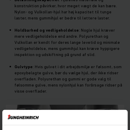
konstruktion påvirker, hvor meget vægt de kan bære.
Nylon- og Vulkollan-hjul har høj kapacitet til tunge
laster, mens gummihjul er bedre til lettere laster.
Holdbarhed og vedligeholdelse
: Nogle hjul kræver
mere vedligeholdelse end andre. Polyurethan og
Vulkollan er kendt for deres lange levetid og minimale
vedligeholdelse, mens gummihjul kan kræve hyppigere
inspektion og udskiftning på grund af slid.
Gulvtype
: Hvis gulvet i dit arbejdsmiljø er følsomt, som
epoxybelagte gulve, bør du vælge hjul, der ikke ridser
overfladen. Polyurethan og gummi er gode valg til
følsomme gulve, mens nylonhjul kan forårsage ridser på
visse overflader.