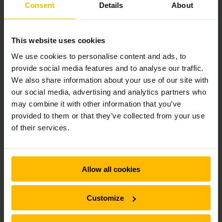
Consent
Details
About
This website uses cookies
4 fordele ved de rette hjul til el
We use cookies to personalise content and ads, to
palleløfter
provide social media features and to analyse our traffic.
We also share information about your use of our site with
Det rette valg af hjul til din el palleløfter kan have flere
our social media, advertising and analytics partners who
positive effekter for virksomheden:
may combine it with other information that you’ve
provided to them or that they’ve collected from your use
Forbedret sikkerhed
: Ved at vælge hjul med godt greb
of their services.
reduceres risikoen for, at el palleløfteren glider eller
mister stabiliteten, især på glatte gulve.
Øget komfort for føreren
: Bløde hjul kan dæmpe
Allow all cookies
vibrationer og stød, hvilket gør arbejdsmiljøet mere
behageligt og mindsker træthed hos føreren.
Customize
Reducerede omkostninger
: Det rette hjulvalg kan
mindske belastningen på el palleløfterens øvrige