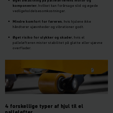
Øget belastning på palleløfterens motor og
komponenter
, hvilket kan forårsage slid og øgede
vedligeholdelsesomkostninger.
Mindre komfort for føreren
, hvis hjulene ikke
håndterer ujævnheder og vibrationer godt.
Øget risiko for ulykker og skader
, hvis el
palleløfteren mister stabilitet på glatte eller ujævne
overflader.
4 forskellige typer af hjul til el
palleløfter