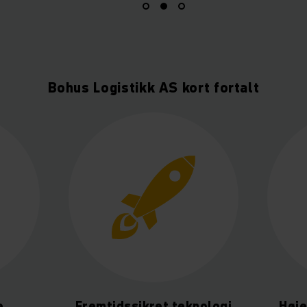
Bohus Logistikk AS kort fortalt
e
Fremtidssikret teknologi
Høje