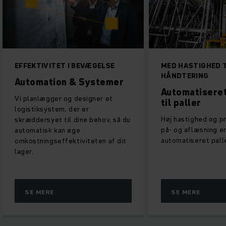
ET I BEVÆGELSE
MED HASTIGHED TIL MAKSIMAL
HÅNDTERING
on & Systemer
Automatiseret kranlager
r og designer et
til paller
em, der er
Høj hastighed og præcision ved
 til dine behov, så du
på- og aflæsning er afgørende for
kan øge
automatiseret pallelager
ffektiviteten af dit
SE MERE