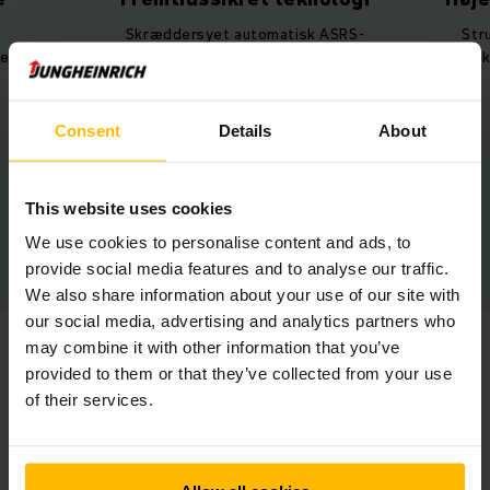
Skræddersyet automatisk ASRS-
Str
ed 17%.
løsning til øget hastighed og
plukk
sikkerhed i materialestrømmen.
Consent
Details
About
This website uses cookies
We use cookies to personalise content and ads, to
provide social media features and to analyse our traffic.
We also share information about your use of our site with
our social media, advertising and analytics partners who
may combine it with other information that you’ve
provided to them or that they’ve collected from your use
of their services.