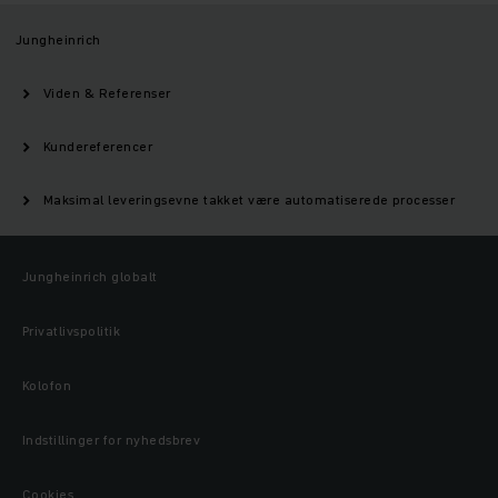
Jungheinrich
Viden & Referenser
Kundereferencer
Maksimal leveringsevne takket være automatiserede processer
Jungheinrich globalt
Privatlivspolitik
Kolofon
Indstillinger for nyhedsbrev
Cookies