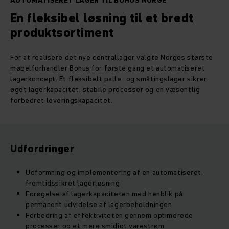
AUTOMATISERET LAGER TIL BOHUS NORGE
En fleksibel løsning til et bredt
produktsortiment
For at realisere det nye centrallager valgte Norges største
møbelforhandler Bohus for første gang et automatiseret
lagerkoncept. Et fleksibelt palle- og småtingslager sikrer
øget lagerkapacitet, stabile processer og en væsentlig
forbedret leveringskapacitet.
Udfordringer
Udformning og implementering af en automatiseret,
fremtidssikret lagerløsning
Forøgelse af lagerkapaciteten med henblik på
permanent udvidelse af lagerbeholdningen
Forbedring af effektiviteten gennem optimerede
processer og et mere smidigt varestrøm