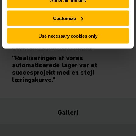
Allow all cookies
Customize
Use necessary cookies only
HAKON BREDDE-PRYTZ
MANAGING DIRECTOR BOHUS NORWAY
"Realiseringen af vores
automatiserede lager var et
succesprojekt med en stejl
læringskurve."
Galleri