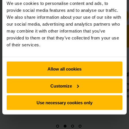
We use cookies to personalise content and ads, to
provide social media features and to analyse our traffic.
We also share information about your use of our site with
our social media, advertising and analytics partners who
may combine it with other information that you’ve
provided to them or that they’ve collected from your use
of their services.
Allow all cookies
ssikring
Øget arbejdskvalitet
ter er tilsluttet
Brug af faglærte medarbejdere til
Customize
ende Warehouse
værdiskabende opgaver i stedet
tem ved hjælp af
for truck-opgaver
istics Interface.
Use necessary cookies only