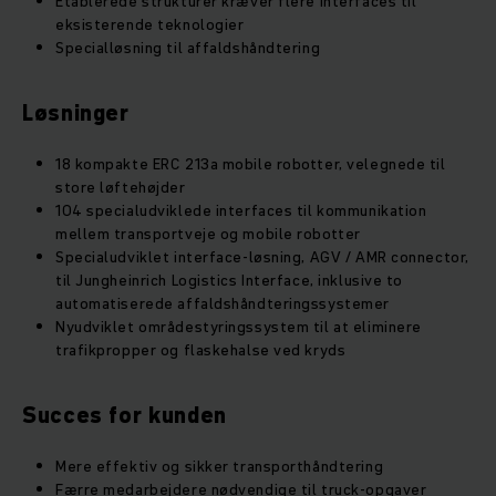
Etablerede strukturer kræver flere interfaces til
eksisterende teknologier
Specialløsning til affaldshåndtering
Løsninger
18 kompakte ERC 213a mobile robotter, velegnede til
store løftehøjder
104 specialudviklede interfaces til kommunikation
mellem transportveje og mobile robotter
Specialudviklet interface-løsning, AGV / AMR connector,
til Jungheinrich Logistics Interface, inklusive to
automatiserede affaldshåndteringssystemer
Nyudviklet områdestyringssystem til at eliminere
trafikpropper og flaskehalse ved kryds
Succes for kunden
Mere effektiv og sikker transporthåndtering
Færre medarbejdere nødvendige til truck-opgaver