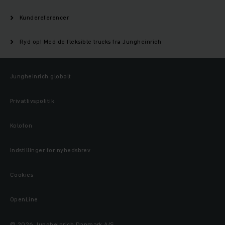
Kundereferencer
Ryd op! Med de fleksible trucks fra Jungheinrich
Jungheinrich globalt
Privatlivspolitik
Kolofon
Indstillinger for nyhedsbrev
Cookies
OpenLine
© 2026 Jungheinrich Danmark A/S