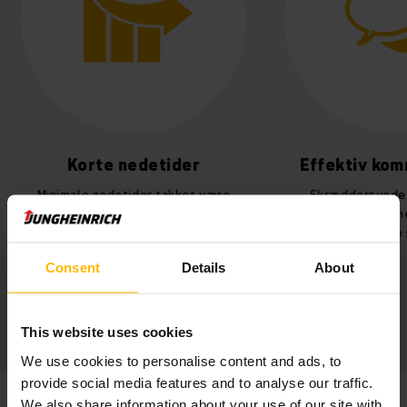
Korte nedetider
Effektiv kom
Minimale nedetider takket være
Skræddersyede 
pålidelige gaffeltrucks med korte
yderst profession
læssetider.
med hurtige 
Consent
Details
About
This website uses cookies
We use cookies to personalise content and ads, to
provide social media features and to analyse our traffic.
We also share information about your use of our site with