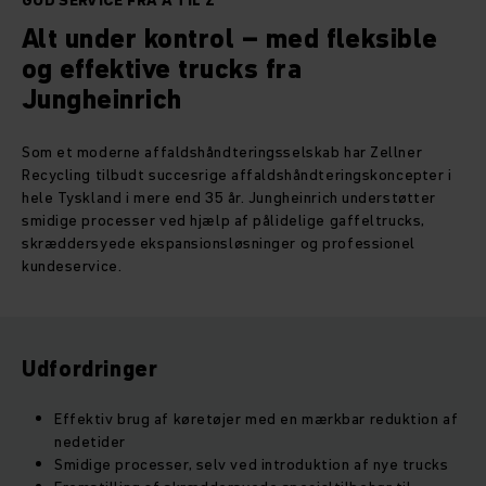
GOD SERVICE FRA A TIL Z
Alt under kontrol – med fleksible
og effektive trucks fra
Jungheinrich
Som et moderne affaldshåndteringsselskab har Zellner
Recycling tilbudt succesrige affaldshåndteringskoncepter i
hele Tyskland i mere end 35 år. Jungheinrich understøtter
smidige processer ved hjælp af pålidelige gaffeltrucks,
skræddersyede ekspansionsløsninger og professionel
kundeservice.
Udfordringer
Effektiv brug af køretøjer med en mærkbar reduktion af
nedetider
Smidige processer, selv ved introduktion af nye trucks