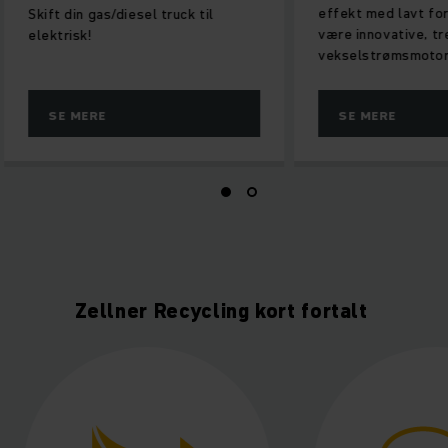
effekt med lavt fo
Skift din gas/diesel truck til
være innovative, t
elektrisk!
vekselstrømsmotor
SE MERE
SE MERE
Zellner Recycling kort fortalt