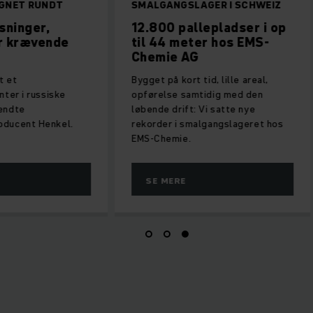
GNET RUNDT
SMALGANGSLAGER I SCHWEIZ
sninger,
12.800 pallepladser i op
r krævende
til 44 meter hos EMS-
Chemie AG
t et
Bygget på kort tid, lille areal,
nter i russiske
opførelse samtidig med den
endte
løbende drift: Vi satte nye
oducent Henkel.
rekorder i smalgangslageret hos
EMS-Chemie.
SE MERE