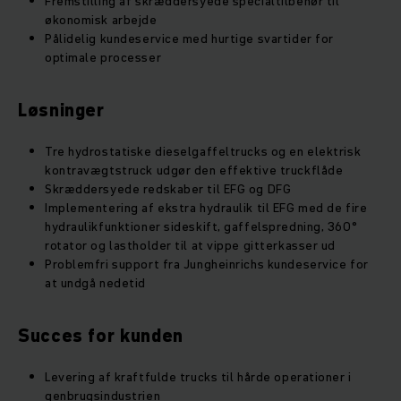
Fremstilling af skræddersyede specialtilbehør til
økonomisk arbejde
Pålidelig kundeservice med hurtige svartider for
optimale processer
Løsninger
Tre hydrostatiske dieselgaffeltrucks og en elektrisk
kontravægtstruck udgør den effektive truckflåde
Skræddersyede redskaber til EFG og DFG
Implementering af ekstra hydraulik til EFG med de fire
hydraulikfunktioner sideskift, gaffelspredning, 360°
rotator og lastholder til at vippe gitterkasser ud
Problemfri support fra Jungheinrichs kundeservice for
at undgå nedetid
Succes for kunden
Levering af kraftfulde trucks til hårde operationer i
genbrugsindustrien