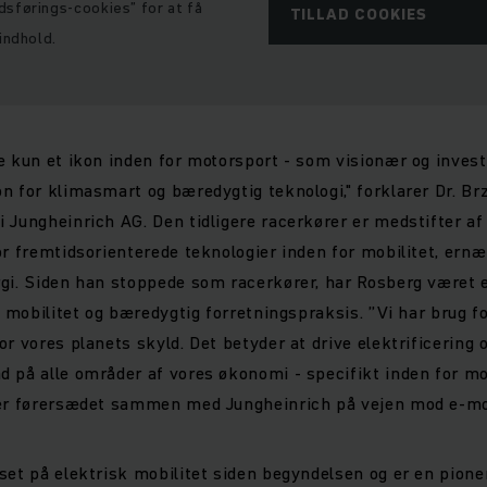
sførings-cookies” for at få
TILLAD COOKIES
indhold.
e kun et ikon inden for motorsport - som visionær og invest
n for klimasmart og bæredygtig teknologi," forklarer Dr. Br
 Jungheinrich AG. Den tidligere racerkører er medstifter af
or fremtidsorienterede teknologier inden for mobilitet, ernæ
rgi. Siden han stoppede som racerkører, har Rosberg været
k mobilitet og bæredygtig forretningspraksis. ”Vi har brug f
or vores planets skyld. Det betyder at drive elektrificering 
 på alle områder af vores økonomi - specifikt inden for mob
ger førersædet sammen med Jungheinrich på vejen mod e-mob
set på elektrisk mobilitet siden begyndelsen og er en pioner