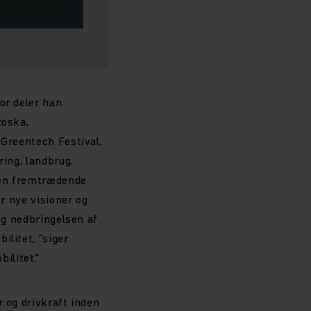
or deler han
zoska,
 Greentech Festival,
ring, landbrug,
 en fremtrædende
or nye visioner og
og nedbringelsen af
ilitet, ”siger
ilitet."
 og drivkraft inden