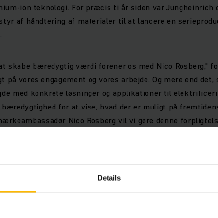
thium-ion teknologi. For præcis ti år siden var Jungheinrich
dstyr af håndtering af materialer til at lancere en serieprod
.
t skabe bæredygtig værdi forener os med Nico Rosberg," for
gt på vores engagement og vores arbejde. Og mere end det,
jde med konkrete løsninger og applikationer til elektrificer
g bæredygtighed for at vise, hvad der er muligt på fremtide
ærkeambassadør Nico Rosberg vil vi gøre denne forpligtels
eden til et endnu mere centralt punkt i vores arbejde.”
om/en/nico-rosberg
Details
o Rosberg