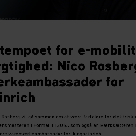
tempoet for e-mobilit
gtighed: Nico Rosberg
rkeambassadør for
inrich
 Rosberg vil gå sammen om at være fortalere for elektrisk 
ensmesteren i Formel 1 i 2016, som også er Iværksætteren 
være varemærkeambassadør for Jungheinrich.