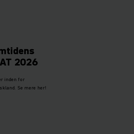
emtidens
MAT 2026
r inden for
yskland. Se mere her!