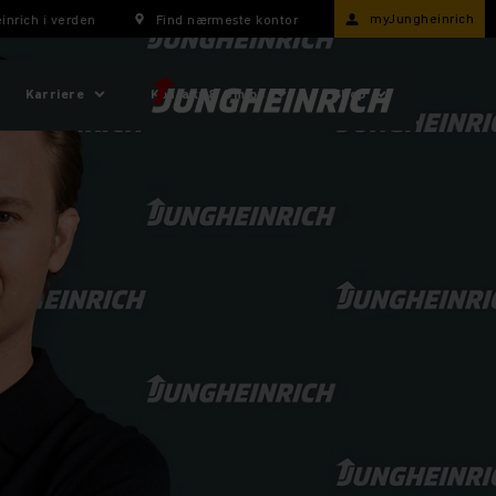
myJungheinrich
inrich i verden
Find nærmeste kontor
Karriere
Kontakt & Om os
Shop