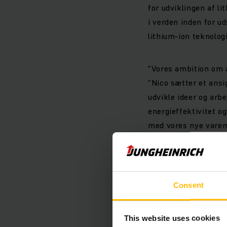
for udviklingen af li
i verden inden for u
lithium-ion teknologi
"Vores ambition om a
“Nico sætter et ansi
udvikle ideer og arbe
energieffektivitet o
med vores nye varem
kunder og offentligh
www.jungheinrich.c
Consent
Photo:
Tom Ziora
/Nic
This website uses cookies