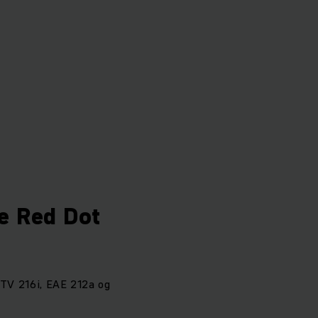
re Red Dot
ETV 216i, EAE 212a og