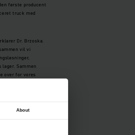
 den første producent
uceret truck med
klarer Dr. Brzoska.
 sammen vil vi
ingsløsninger,
ns lager. Sammen
e over for vores
About