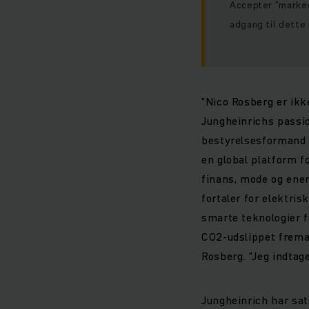
Accepter ”marked
adgang til dette 
"Nico Rosberg er ikk
Jungheinrichs passio
bestyrelsesformand i
en global platform f
finans, mode og ene
fortaler for elektris
smarte teknologier f
CO2-udslippet fremad
Rosberg. "Jeg indta
Jungheinrich har sat